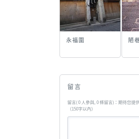
永福圍
陋
留言
留言( 0 人參與, 0 條留言)：期待
（150字以內）