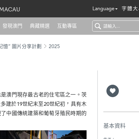
Language
字體大
發現澳門
典藏精選
互動專區
記憶” 圖片分享計劃
2025
也是澳門現存最古老的住宅區之一。茨
多建於19世紀末至20世紀初，具有木
現了中國傳統建築和葡萄牙殖民時期的
基本資料