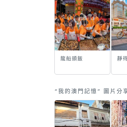
龍船頭飯
靜