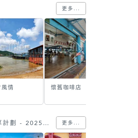
更多...
村風情
懷舊咖啡店
崖邊觀海
“我的澳門記憶” 圖片分享計劃 - 2025的入選作品
更多...