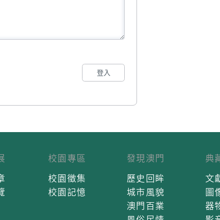
登入
展
校園專區
發現澳門
典
章
校園徵集
歷史回眸
文
覽
校園記憶
城市風貌
圖
澳門百業
器
風俗民情
影