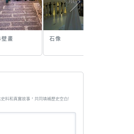
巷壁畫
石像
水上奇幻
您提供史料和真實故事，共同填補歷史空白!