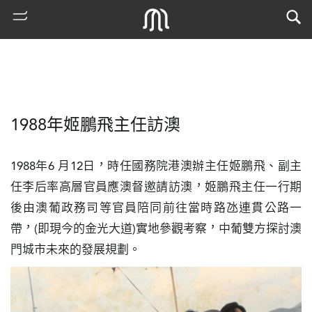
1988年姬鵬飛主任訪澳
1988年6 月12日，時任國務院港澳辦主任姬鵬飛、副主
任李后率高層官員應澳督邀請訪澳，姬鵬飛主任一行期
後由澳葡政務司等官員陪同前往當時路氹連貫公路一
熱
帶，(即現今的金光大道)實地參觀考察，中葡雙方探討澳
門
門城市未來的發展規劃。
搜
索
古
地