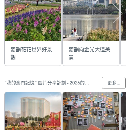
葡韻花花世界好景
葡韻向金光大道美
觀
景
“我的澳門記憶” 圖片分享計劃 - 2026的參與作品
更多...