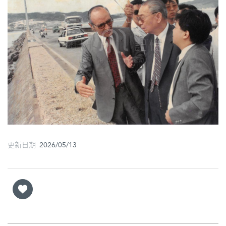
圖
媽
閣
寺
廟
巴
士
教
更新日期 2026/05/13
堂
街
市