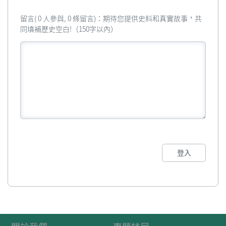
留言( 0 人參與, 0 條留言)：期待您提供史料和真實故事，共
同填補歷史空白!（150字以內）
登入