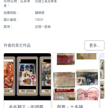
兒時玩物︰玩具零
交通工具及軍事
食：
拍攝地點：
舖頭裡
圖片編號：
13031
獎項：
記憶一星級
作者的其它作品
更多...
金毛獅王、街頭霸
戲票、士多鋪