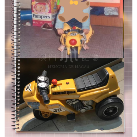
圖
媽
閣
寺
廟
巴
士
教
堂
街
市