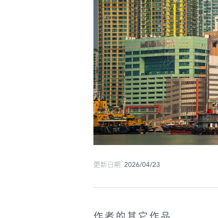
更新日期 2026/04/23
作者的其它作品