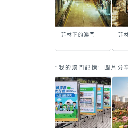
菲林下的澳門
菲