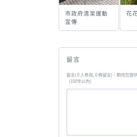
市政府清潔運動
花
宣傳
留言
留言( 0 人參與, 0 條留言)：期待
（150字以內）