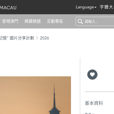
Language
字體大
發現澳門
典藏精選
互動專區
記憶” 圖片分享計劃
2026
基本資料