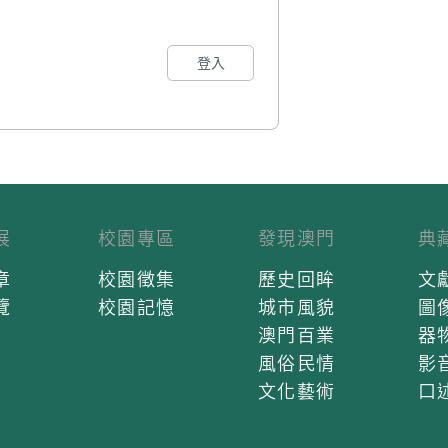
登入
展
校園專區
發現澳門
典
章
校園徵集
歷史回眸
文
覽
校園記憶
城市風貌
圖
澳門百業
器
風俗民情
影
文化藝術
口