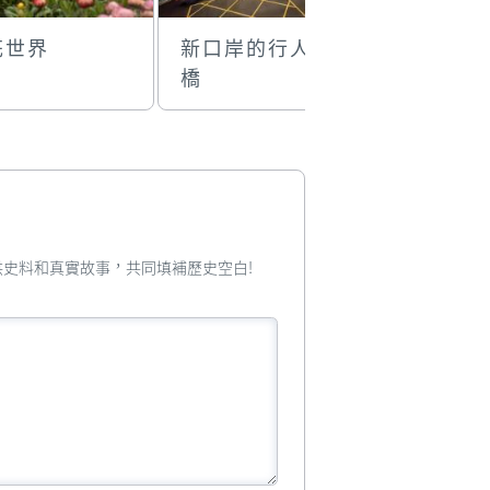
花世界
新口岸的行人天
嘉運小食
橋
您提供史料和真實故事，共同填補歷史空白!