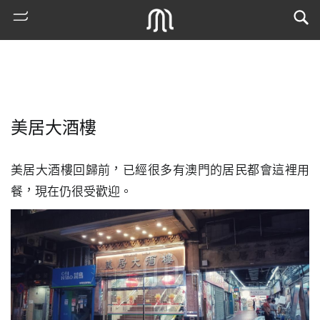
美居大酒樓
美居大酒樓回歸前，已經很多有澳門的居民都會這裡用
餐，現在仍很受歡迎。
熱
門
搜
索
古
地