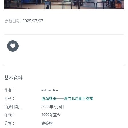
圖
媽
更新日期 2025/07/07
閣
寺
廟
巴
士
基本資料
教
堂
作者：
esther lim
系列：
滄海桑田──澳門北區圖片徵集
街
拍攝日期：
2025年7月6日
市
年代：
1999年至今
分類：
建築物