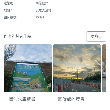
建築物：
商業建築
地點：
美居大酒樓
圖片編號：
19321
作者的其它作品
更多...
黑沙水庫壁畫
迴旋處的黃昏
L