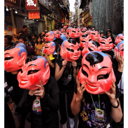
圖
媽
閣
寺
廟
巴
士
教
堂
街
市