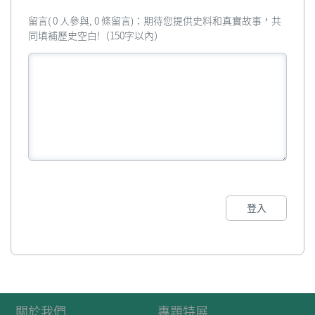
留言( 0 人參與, 0 條留言)：期待您提供史料和真實故事，共
同填補歷史空白!（150字以內）
登入
關於我們
專題特展