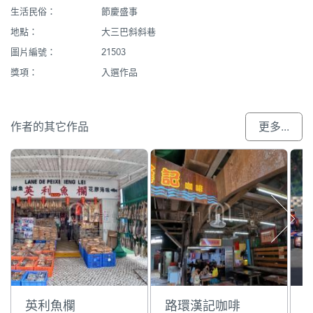
生活民俗：
節慶盛事
地點：
大三巴斜斜巷
圖片編號：
21503
獎項：
入選作品
作者的其它作品
更多...
英利魚欄
路環漢記咖啡