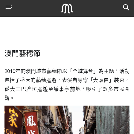
澳門藝穗節
2010年的澳門城市藝穗節以「全城舞台」為主題，活動
包括了盛大的藝穗巡遊，表演者身穿「大頭佛」裝束，
從大三巴牌坊巡遊至議事亭前地，吸引了眾多市民圍
熱
觀。
門
搜
索
古
地