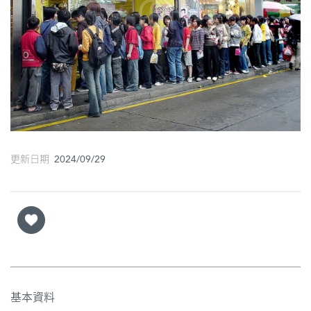
圖
媽
閣
寺
廟
巴
更新日期 2024/09/29
士
教
堂
街
市
基本資料