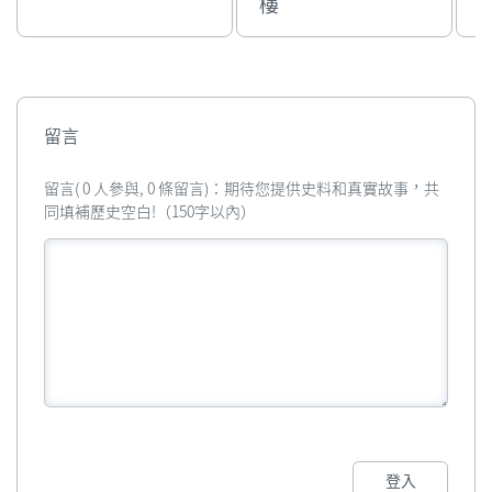
樓
留言
留言( 0 人參與, 0 條留言)：期待您提供史料和真實故事，共
同填補歷史空白!（150字以內）
登入