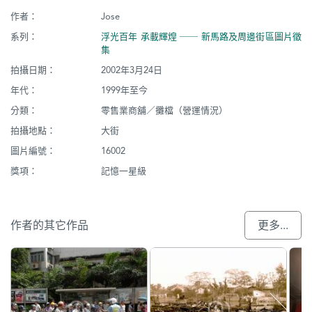
作者：
Jose
系列：
浮光百年 承載輝煌 ── 新馬路及周邊街區圖片徵
集
拍攝日期：
2002年3月24日
年代：
1999年至今
分類：
零售業商舖／攤檔（營運情況）
拍攝地點：
大街
圖片編號：
16002
獎項：
記憶一星級
作者的其它作品
更多...