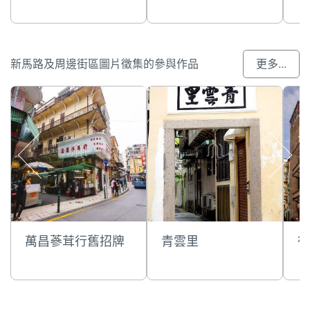
新馬路及周邊街區圖片徵集的參與作品
更多...
萬昌蔘茸行舊招牌
青雲里
德