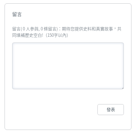
留言
留言( 0 人參與, 0 條留言)：期待您提供史料和真實故事，共
同填補歷史空白!（150字以內）
發表