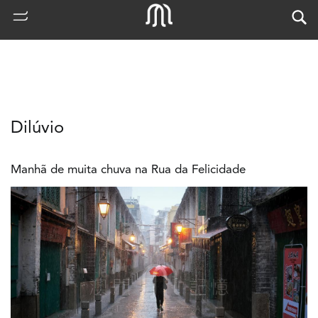
Dilúvio
Manhã de muita chuva na Rua da Felicidade
熱
門
搜
索