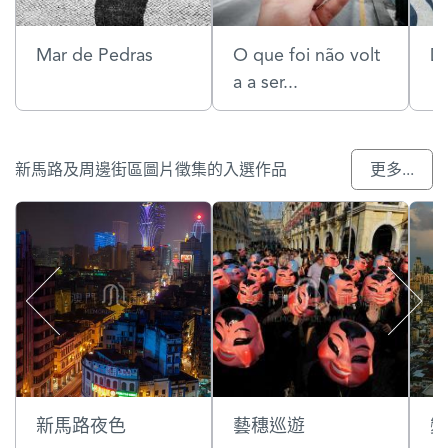
Mar de Pedras
O que foi não volt
D
a a ser...
新馬路及周邊街區圖片徵集的入選作品
更多...
新馬路夜色
藝穗巡遊
變