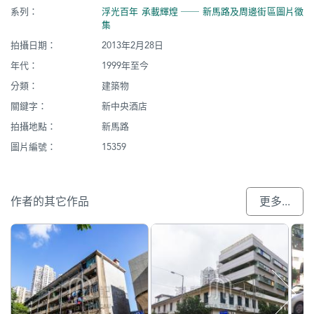
系列：
浮光百年 承載輝煌 ── 新馬路及周邊街區圖片徵
集
拍攝日期：
2013年2月28日
年代：
1999年至今
分類：
建築物
關鍵字：
新中央酒店
拍攝地點：
新馬路
圖片編號：
15359
作者的其它作品
更多...