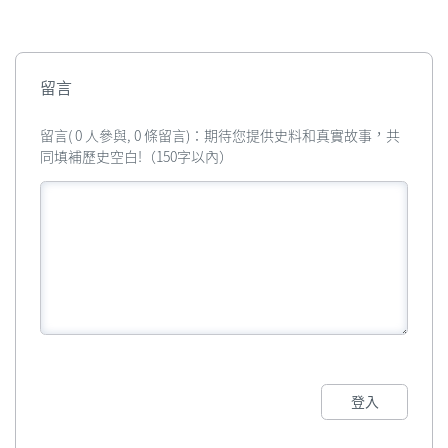
留言
留言( 0 人參與, 0 條留言)：期待您提供史料和真實故事，共
同填補歷史空白!（150字以內）
登入