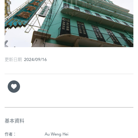
圖
媽
閣
寺
廟
更新日期 2024/09/16
巴
士
教
堂
街
市
基本資料
作者：
Au Weng Hei