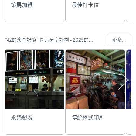
策馬加鞭
最佳打卡位
“我的澳門記憶” 圖片分享計劃 - 2025的入選作品
更多...
永樂戲院
傳統柯式印刷