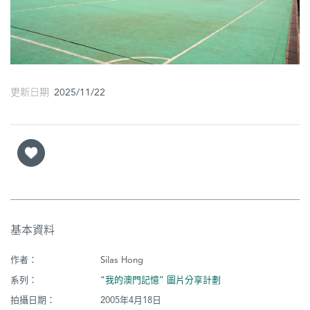
圖
媽
閣
更新日期 2025/11/22
寺
廟
巴
士
教
堂
基本資料
街
市
作者：
Silas Hong
系列：
“我的澳門記憶” 圖片分享計劃
拍攝日期：
2005年4月18日