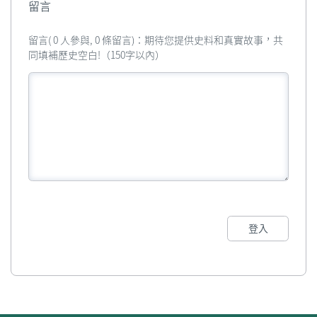
留言
留言( 0 人參與, 0 條留言)：期待您提供史料和真實故事，共
同填補歷史空白!（150字以內）
登入