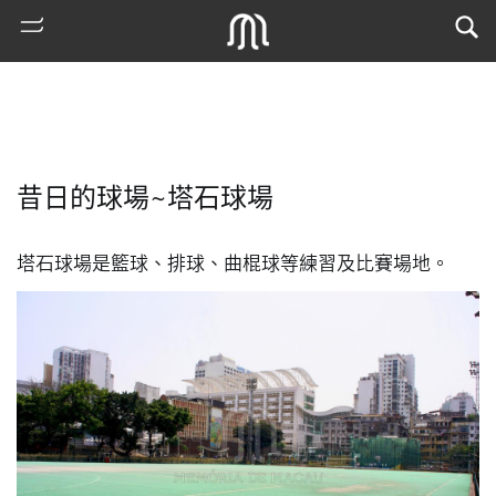
昔日的球場~塔石球場
塔石球場是籃球、排球、曲棍球等練習及比賽場地。
熱
門
搜
索
古
地