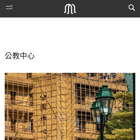
公教中心
熱
門
搜
索
古
地