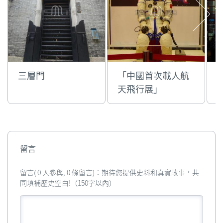
三層門
「中國首次載人航
天飛行展」
留言
留言( 0 人參與, 0 條留言)：期待您提供史料和真實故事，共
同填補歷史空白!（150字以內）