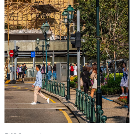
圖
媽
閣
寺
廟
巴
士
教
堂
街
市