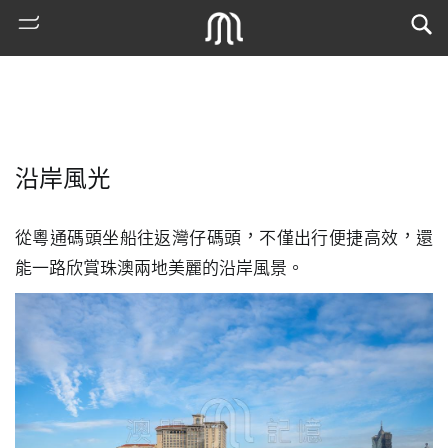
沿岸風光
從粵通碼頭坐船往返灣仔碼頭，不僅出行便捷高效，還
能一路欣賞珠澳兩地美麗的沿岸風景。
熱
門
搜
索
古
地