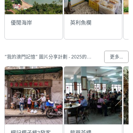
優閒海岸
英利魚欄
“我的澳門記憶” 圖片分享計劃 - 2025的入選作品
更多...
耀記椰子檳?發客
龍華茶樓