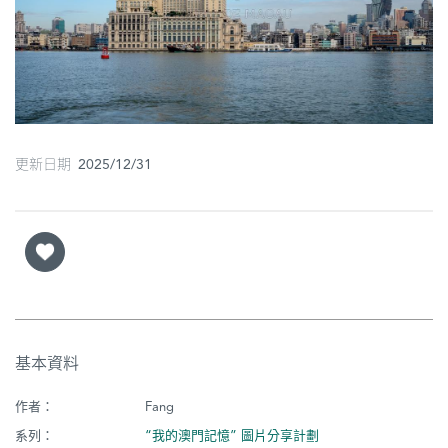
圖
媽
閣
寺
廟
更新日期 2025/12/31
巴
士
教
堂
街
基本資料
市
作者：
Fang
系列：
“我的澳門記憶” 圖片分享計劃