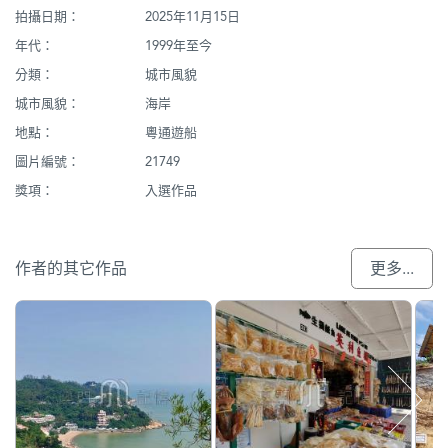
拍攝日期：
2025年11月15日
年代：
1999年至今
分類：
城市風貌
城市風貌：
海岸
地點：
粵通遊船
圖片編號：
21749
獎項：
入選作品
作者的其它作品
更多...