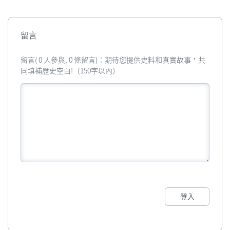
留言
留言( 0 人參與, 0 條留言)：期待您提供史料和真實故事，共
同填補歷史空白!（150字以內）
登入