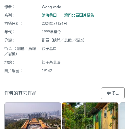
作者：
Wong cade
系列：
滄海桑田──澳門北區圖片徵集
拍攝日期：
2024年7月24日
年代：
1999年至今
分類：
街區（總體／鳥瞰／街道）
街區（總體／鳥瞰
筷子基區
／街道）：
地點：
筷子基北灣
圖片編號：
19142
作者的其它作品
更多...