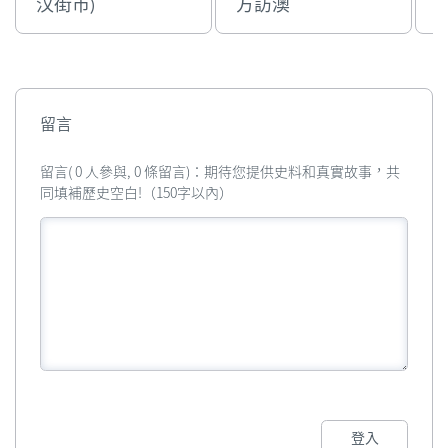
汉街市)
方訪澳
留言
留言( 0 人參與, 0 條留言)：期待您提供史料和真實故事，共
同填補歷史空白!（150字以內）
登入