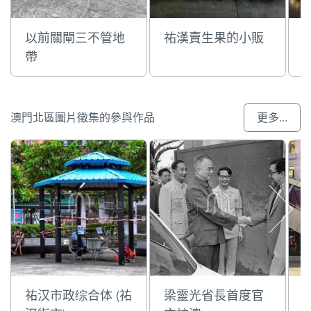
以前關閘三不管地
祐漢賣生果的小販
帶
澳門北區圖片徵集的參與作品
更多...
祐汉市政综合体 (祐
梁靈光省長首度官