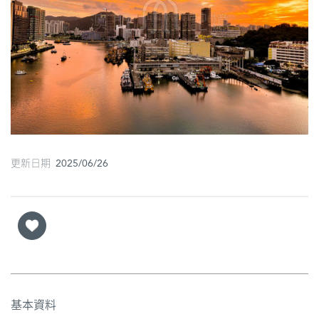
圖
媽
閣
寺
廟
巴
更新日期 2025/06/26
士
教
堂
街
市
基本資料