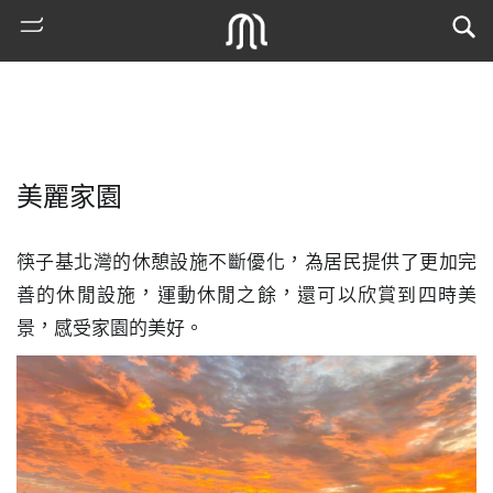
美麗家園
筷子基北灣的休憩設施不斷優化，為居民提供了更加完
善的休閒設施，運動休閒之餘，還可以欣賞到四時美
景，感受家園的美好。
熱
門
搜
索
古
地