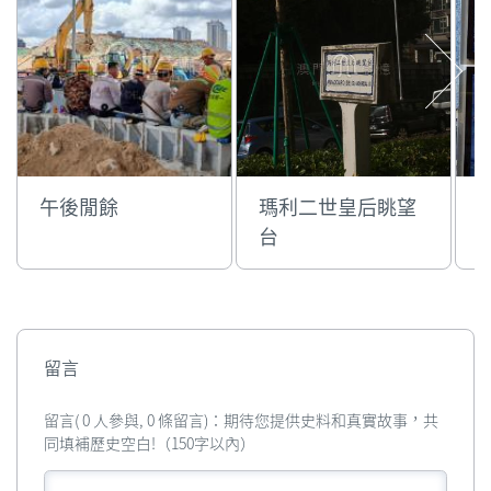
午後閒餘
瑪利二世皇后眺望
台
留言
留言( 0 人參與, 0 條留言)：期待您提供史料和真實故事，共
同填補歷史空白!（150字以內）