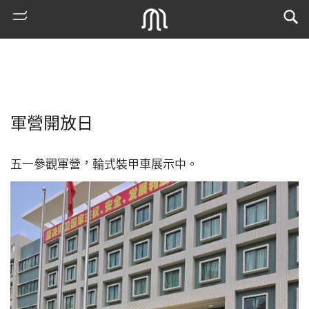
軍營開放日
五一參觀軍營，輪式裝甲車展示中。
熱
門
搜
索
古
地