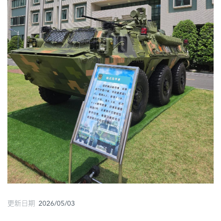
圖
媽
閣
寺
廟
巴
士
教
堂
街
市
更新日期 2026/05/03