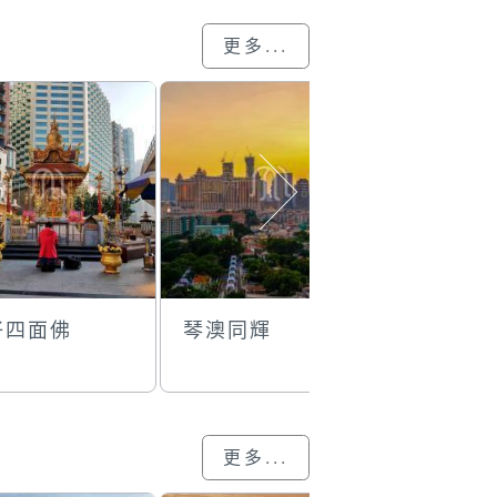
更多...
仔四面佛
琴澳同輝
創意巡遊
更多...