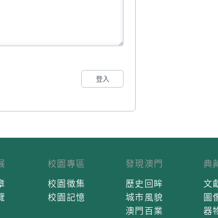
登入
展
校園專區
發現澳門
典
章
校園徵集
歷史回眸
文
覽
校園記憶
城市風貌
圖
澳門百業
器