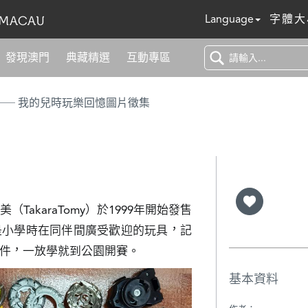
Language
字體大
發現澳門
典藏精選
互動專區
── 我的兒時玩樂回憶圖片徵集
TakaraTomy）於1999年開始發售
是小學時在同伴間廣受歡迎的玩具，記
件，一放學就到公園開賽。
基本資料