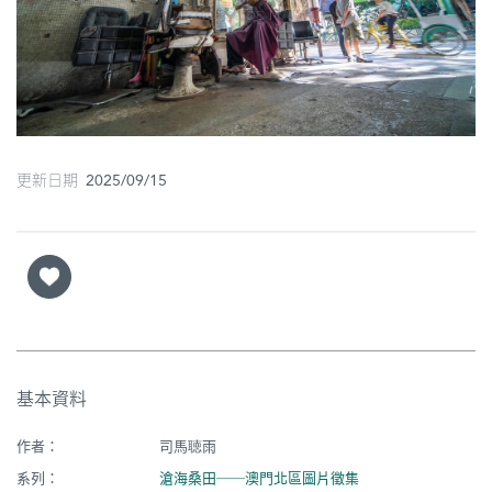
圖
媽
閣
寺
廟
更新日期 2025/09/15
巴
士
教
堂
街
基本資料
市
作者：
司馬聴雨
系列：
滄海桑田──澳門北區圖片徵集