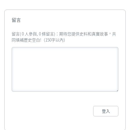
留言
留言( 0 人參與, 0 條留言)：期待您提供史料和真實故事，共
同填補歷史空白!（150字以內）
登入