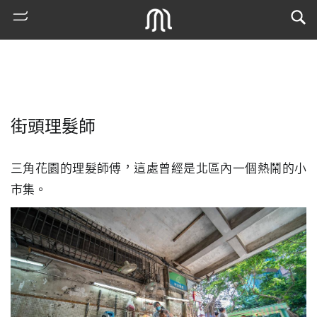
街頭理髮師
三角花園的理髮師傅，這處曾經是北區內一個熱鬧的小
市集。
熱
門
搜
索
古
地