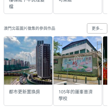
檔
澳門北區圖片徵集的參與作品
更多...
都市更新置換房
105年的蓮峯普濟
學校