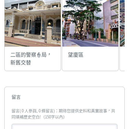
二區的警察👮局，
望廈區
新舊交替
留言
留言( 0 人參與, 0 條留言)：期待您提供史料和真實故事，共
同填補歷史空白!（150字以內）