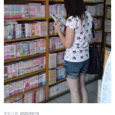
圖
媽
閣
寺
廟
巴
士
教
堂
街
市
更新日期 2025/09/10