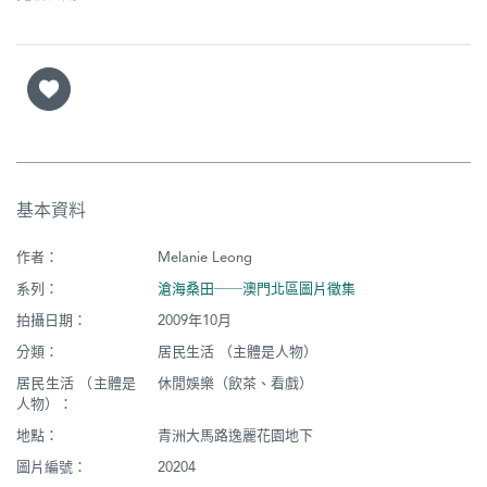
基本資料
作者：
Melanie Leong
系列：
滄海桑田──澳門北區圖片徵集
拍攝日期：
2009年10月
分類：
居民生活 （主體是人物）
居民生活 （主體是
休閒娛樂（飲茶、看戲）
人物）：
地點：
青洲大馬路逸麗花園地下
圖片編號：
20204