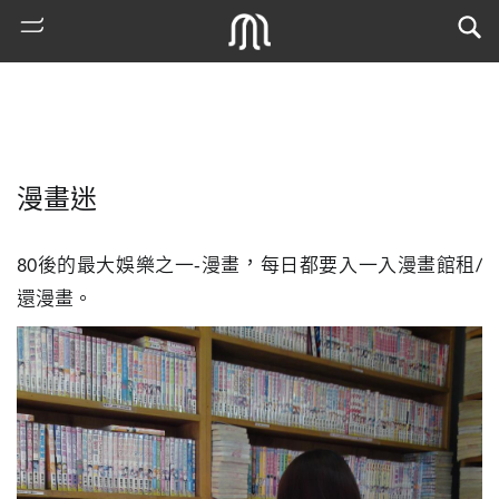
漫畫迷
80後的最大娛樂之一-漫畫，每日都要入一入漫畫館租/
還漫畫。
熱
門
搜
索
古
地