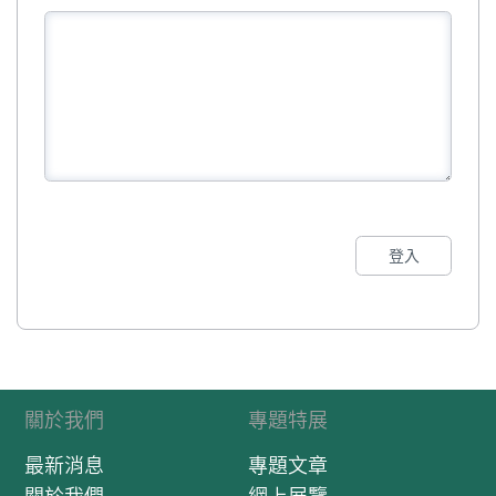
登入
關於我們
專題特展
最新消息
專題文章