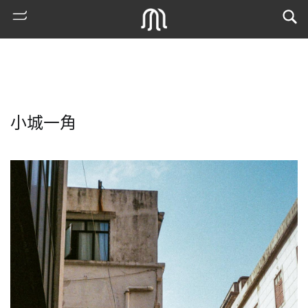
小城一角
熱
門
搜
索
古
地