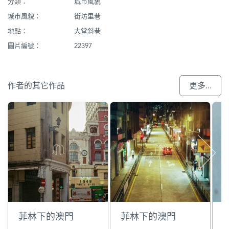
分類：
城市風貌
城市風貌：
街坊里巷
地點：
大堂斜巷
圖片編號：
22397
作者的其它作品
更多...
菲林下的澳門
菲林下的澳門