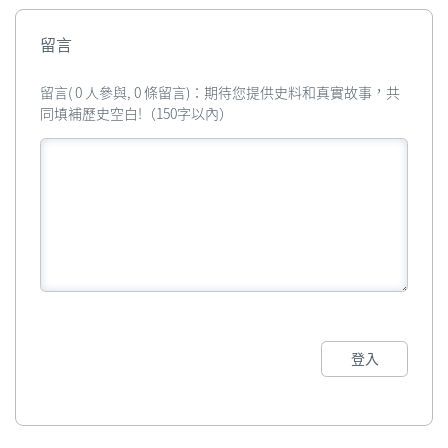
留言
留言( 0 人參與, 0 條留言)：期待您提供史料和真實故事，共
同填補歷史空白!（150字以內）
登入