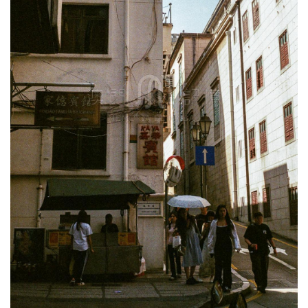
圖
媽
閣
寺
廟
巴
士
教
堂
街
市