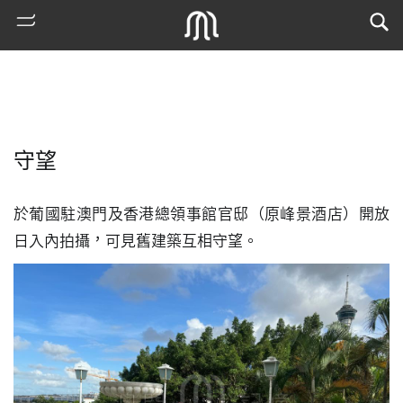
守望
於葡國駐澳門及香港總領事館官邸（原峰景酒店）開放
日入內拍攝，可見舊建築互相守望。
熱
門
搜
索
古
地