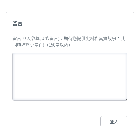
留言
留言( 0 人參與, 0 條留言)：期待您提供史料和真實故事，共
同填補歷史空白!（150字以內）
登入