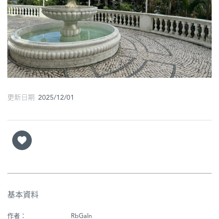
圖
媽
閣
寺
廟
更新日期 2025/12/01
巴
士
教
堂
街
市
基本資料
作者：
RbGaIn