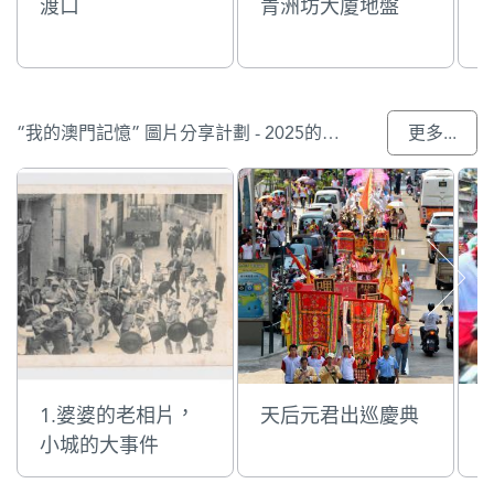
渡口
青洲坊大廈地盤
“我的澳門記憶” 圖片分享計劃 - 2025的參與作品
更多...
1.婆婆的老相片，
天后元君出巡慶典
小城的大事件