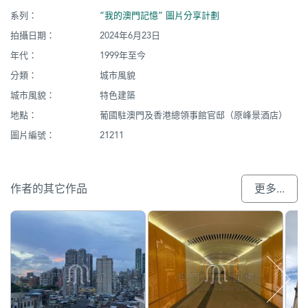
系列：
“我的澳門記憶” 圖片分享計劃
拍攝日期：
2024年6月23日
年代：
1999年至今
分類：
城市風貌
城市風貌：
特色建築
地點：
葡國駐澳門及香港總領事館官邸（原峰景酒店）
圖片編號：
21211
作者的其它作品
更多...