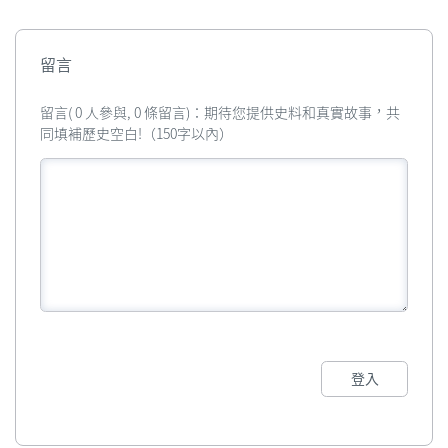
留言
留言( 0 人參與, 0 條留言)：期待您提供史料和真實故事，共
同填補歷史空白!（150字以內）
登入