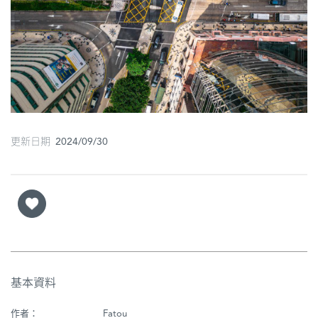
圖
媽
閣
寺
廟
更新日期 2024/09/30
巴
士
教
堂
街
市
基本資料
作者：
Fatou