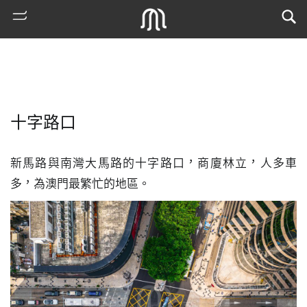
十字路口
新馬路與南灣大馬路的十字路口，商廈林立，人多車
多，為澳門最繁忙的地區。
熱
門
搜
索
古
地