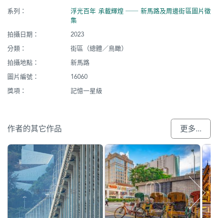
系列：
浮光百年 承載輝煌 ── 新馬路及周邊街區圖片徵
集
拍攝日期：
2023
分類：
街區（總體／鳥瞰）
拍攝地點：
新馬路
圖片編號：
16060
獎項：
記憶一星級
作者的其它作品
更多...