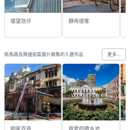
遠望氹仔
靜待遊客
新馬路及周邊街區圖片徵集的入選作品
更多...
明星百貨
我愛的噴水池