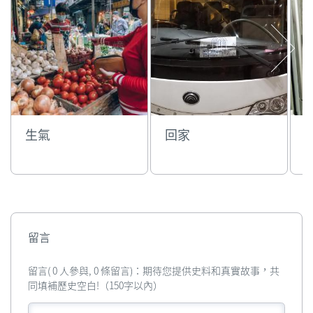
生氣
回家
留言
留言( 0 人參與, 0 條留言)：期待您提供史料和真實故事，共
同填補歷史空白!（150字以內）