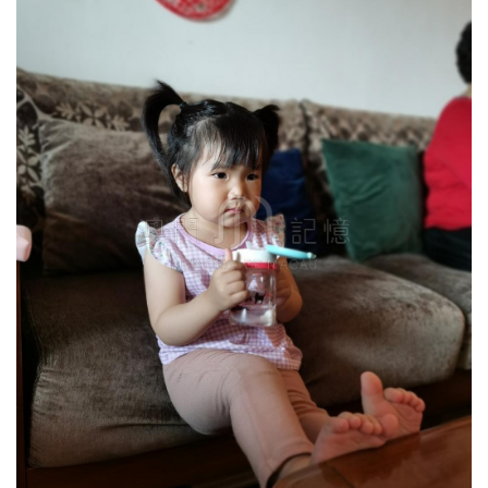
圖
媽
閣
寺
廟
巴
士
教
堂
街
市