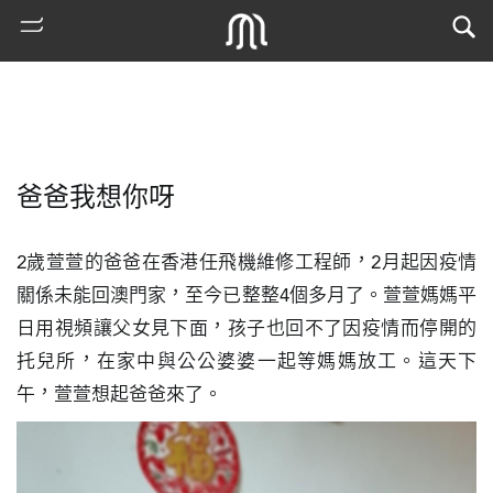
爸爸我想你呀
2歲萱萱的爸爸在香港任飛機維修工程師，2月起因疫情
關係未能回澳門家，至今已整整4個多月了。萱萱媽媽平
日用視頻讓父女見下面，孩子也回不了因疫情而停開的
熱
托兒所，在家中與公公婆婆一起等媽媽放工。這天下
門
午，萱萱想起爸爸來了。
搜
索
古
地