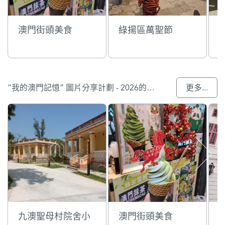
澳門街頭美食
綠揚區萬聖節
D
“我的澳門記憶” 圖片分享計劃 - 2026的參與作品
更多...
九澳聖母村院舍小
澳門街頭美食