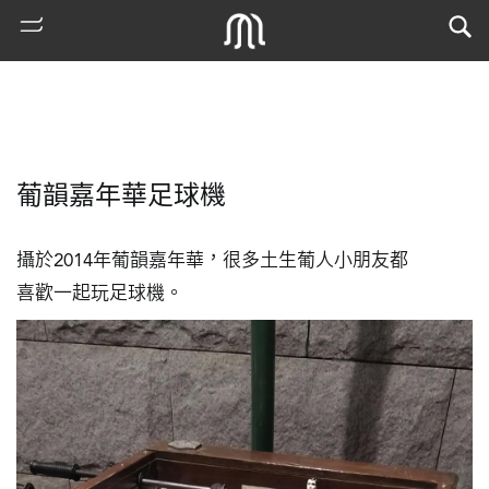
葡韻嘉年華足球機
攝於2014年葡韻嘉年華，很多土生葡人小朋友都

喜歡一起玩足球機。
熱
門
搜
索
古
地