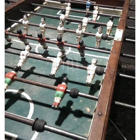
圖
媽
閣
寺
廟
巴
士
教
堂
街
市