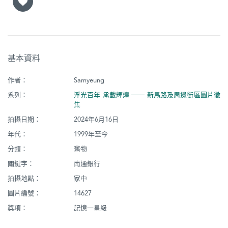
基本資料
作者：
Samyeung
系列：
浮光百年 承載輝煌 ── 新馬路及周邊街區圖片徵
集
拍攝日期：
2024年6月16日
年代：
1999年至今
分類：
舊物
關鍵字：
南通銀行
拍攝地點：
家中
圖片編號：
14627
獎項：
記憶一星級