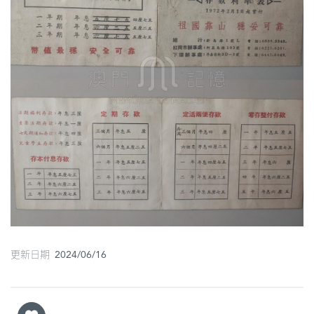
圖
媽
閣
寺
廟
巴
士
教
堂
街
更新日期 2024/06/16
市