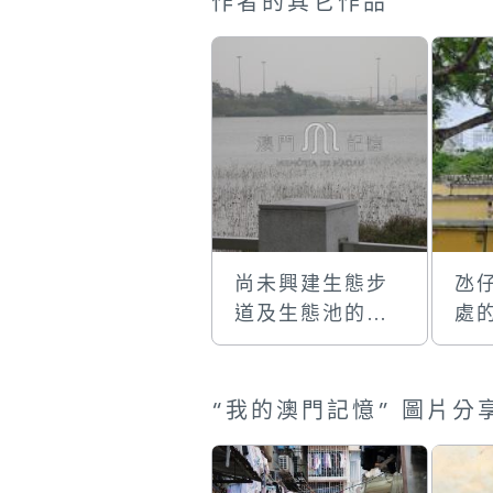
作者的其它作品
尚未興建生態步
氹
道及生態池的龍
處
環葡韻濕地