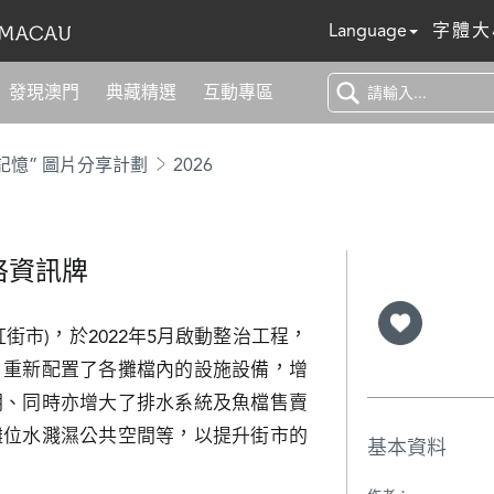
Language
字體大
發現澳門
典藏精選
互動專區
記憶” 圖片分享計劃
2026
格資訊牌
街市)，於2022年5月啟動整治工程，
，重新配置了各攤檔內的設施設備，增
明、同時亦增大了排水系統及魚檔售賣
攤位水濺濕公共空間等，以提升街市的
基本資料