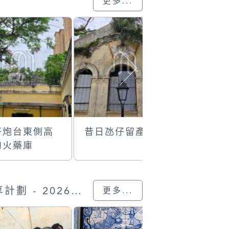
更多...
仔炮台東側高
昔日氹仔留產所
氹仔炮台
的火藥庫
澳門現存
水平轉動
炮
“我的澳門記憶” 圖片分享計劃 - 2026的參與作品
更多...