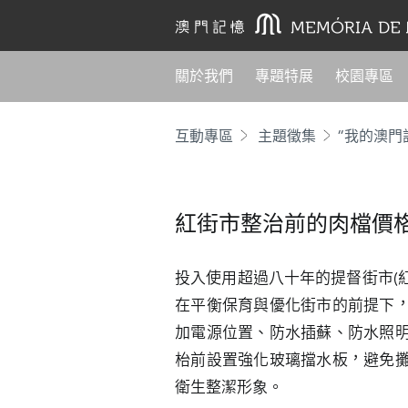
關於我們
專題特展
校園專區
互動專區
主題徵集
“我的澳門
紅街市整治前的肉檔價
投入使用超過八十年的提督街市(紅
在平衡保育與優化街市的前提下
加電源位置、防水插蘇、防水照
枱前設置強化玻璃擋水板，避免
衛生整潔形象。