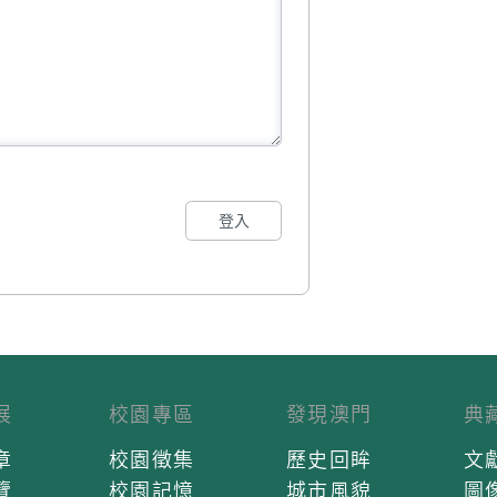
登入
展
校園專區
發現澳門
典
章
校園徵集
歷史回眸
文
覽
校園記憶
城市風貌
圖