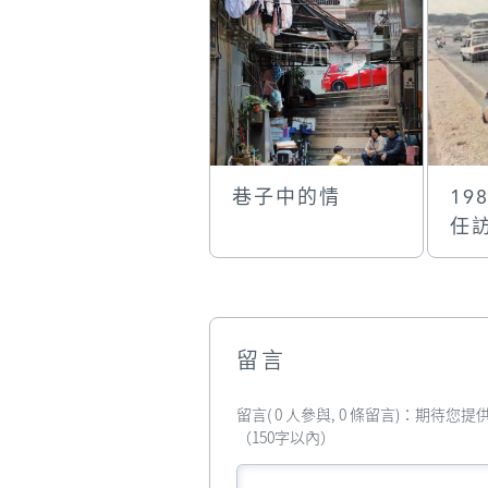
巷子中的情
19
任
留言
留言( 0 人參與, 0 條留言)：期待
（150字以內）