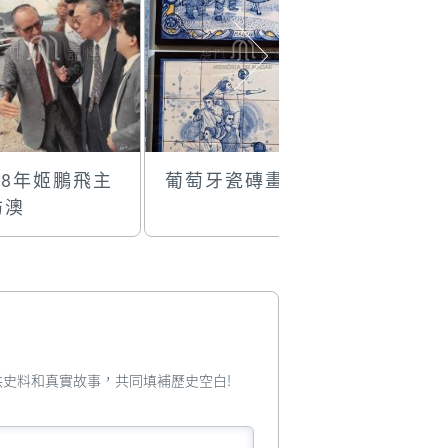
88年姬鵬飛主
葡萄牙瓷磚畫
路環圖書
訪澳
您提供史料和真實故事，共同填補歷史空白!