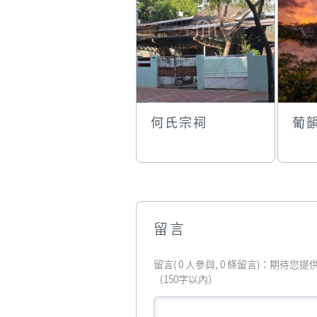
何氏宗祠
葡
留言
留言( 0 人參與, 0 條留言)：期待
（150字以內）