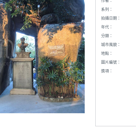
作者：
系列：
拍攝日期：
年代：
分類：
城市風貌：
地點：
圖片編號：
獎項：