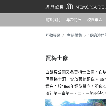
關於我們
專題特展
校園專區
互動專區
主題徵集
“我的澳門
賈梅士像
白鴿巢公園又名賈梅士公園，它
個賈梅士洞，安放著他銅像。 該塑像由平若龍
鑄造，於1866年銅像豎立，塑
魂》第一章第一、二、三節的詩句