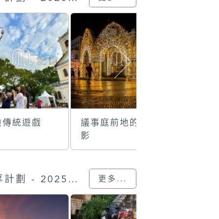
驗傳統遊戲
議事庭前地的光
金龍賀新
影
“我的澳門記憶” 圖片分享計劃 - 2025的參與作品
更多...