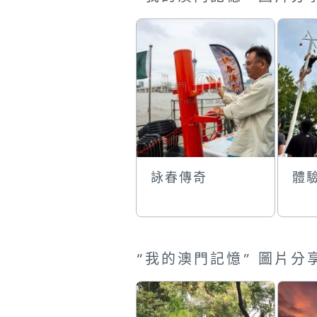
詠春傳奇
體