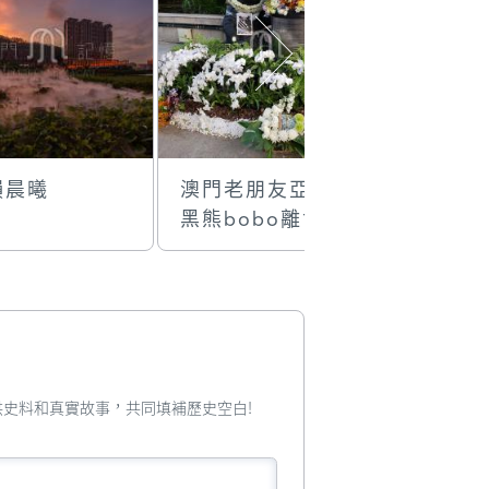
韻晨曦
澳門老朋友亞洲
政府總部
黑熊bobo離世，
澳門特別行政區
政府設悼念區供
憑弔
您提供史料和真實故事，共同填補歷史空白!