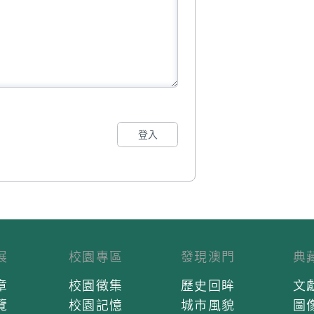
登入
展
校園專區
發現澳門
典
章
校園徵集
歷史回眸
文
覽
校園記憶
城市風貌
圖