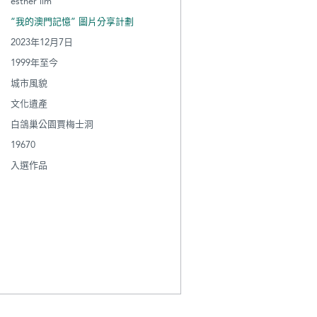
esther lim
“我的澳門記憶” 圖片分享計劃
2023年12月7日
1999年至今
城市風貌
文化遺產
白鴿巢公園賈梅士洞
19670
入選作品