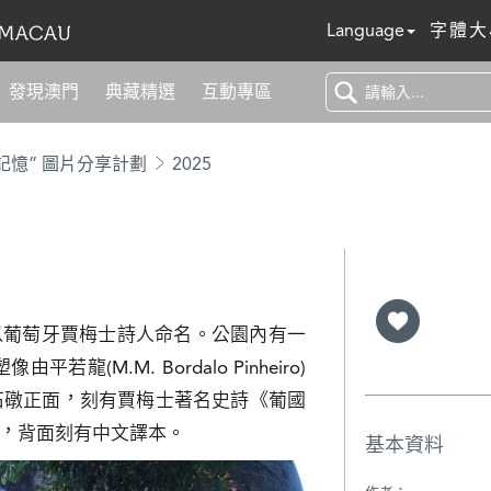
Language
字體大
發現澳門
典藏精選
互動專區
記憶” 圖片分享計劃
2025
以葡萄牙賈梅士詩人命名。公園內有一
(M.M. Bordalo Pinheiro)
像石礅正面，刻有賈梅士著名史詩《葡國
，背面刻有中文譯本。
基本資料