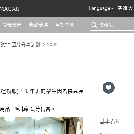
Language
字體大
發現澳門
典藏精選
互動專區
記憶” 圖片分享計劃
2025
(運動服)，低年班的學生因為快高長
用品、毛巾雜貨等售賣。
基本資料