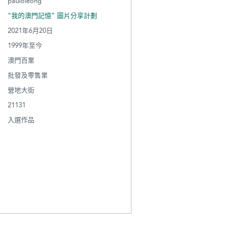
pauloleong
“我的澳門記憶” 圖片分享計劃
2021年6月20日
1999年至今
澳門百業
批發及零售業
營地大街
21131
入選作品