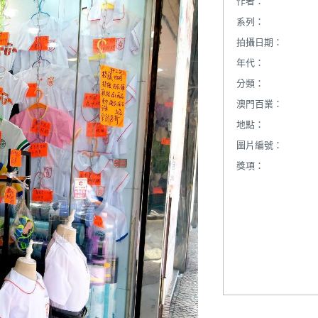
作者：
系列：
拍攝日期：
年代：
分類：
澳門百業：
地點：
圖片編號：
獎項：