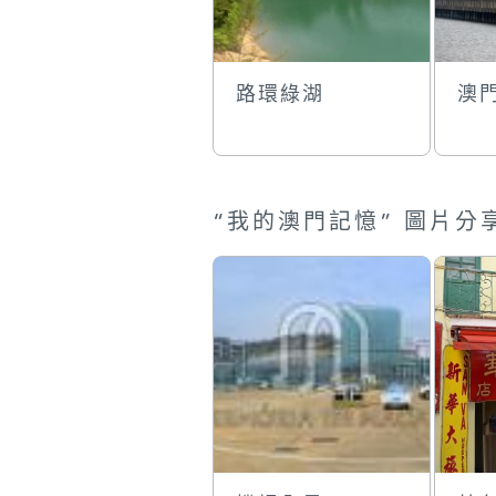
路環綠湖
澳