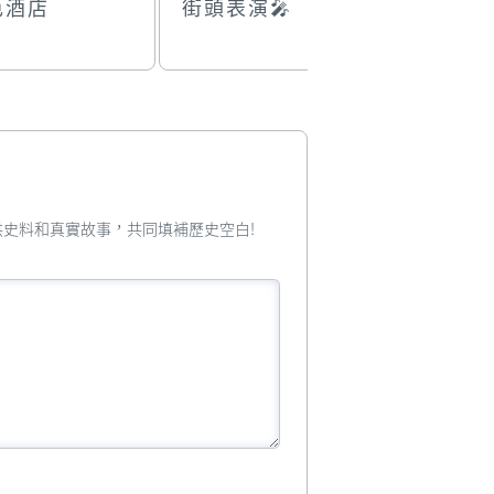
色酒店
街頭表演🎤
澳門一角
您提供史料和真實故事，共同填補歷史空白!