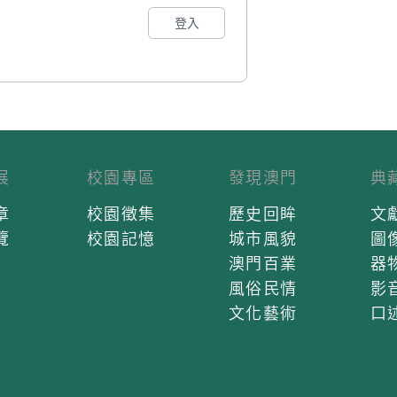
登入
展
校園專區
發現澳門
典
章
校園徵集
歷史回眸
文
覽
校園記憶
城市風貌
圖
澳門百業
器
風俗民情
影
文化藝術
口