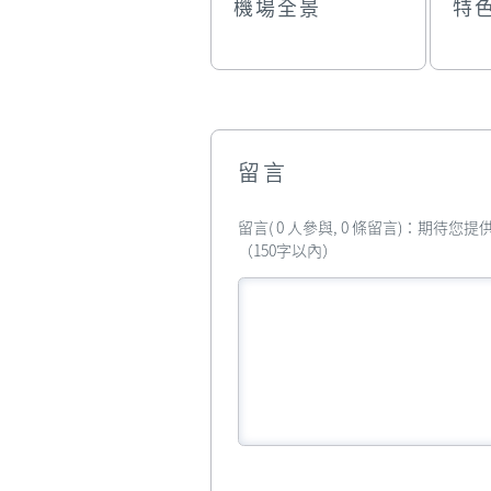
機場全景
特
留言
留言( 0 人參與, 0 條留言)：期待
（150字以內）