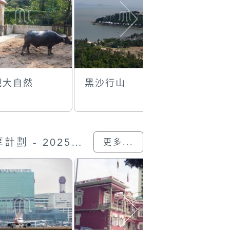
親大自然
黑沙行山
書牆
“我的澳門記憶” 圖片分享計劃 - 2025的入選作品
更多...