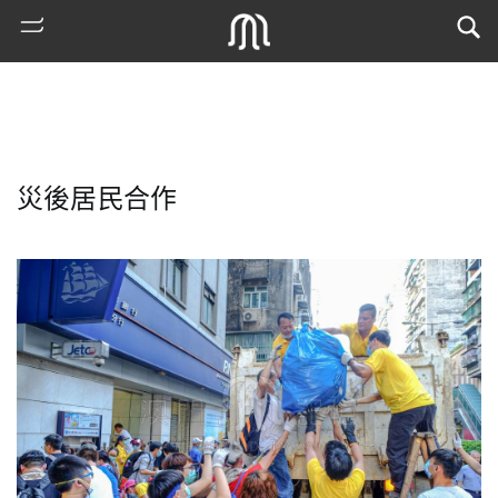
災後居民合作
熱
門
搜
索
古
地