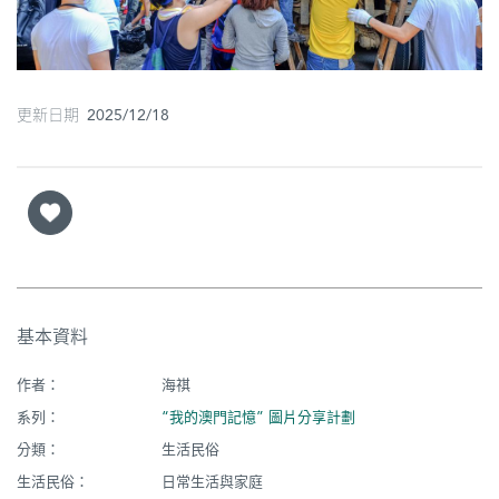
圖
媽
閣
更新日期 2025/12/18
寺
廟
巴
士
教
基本資料
堂
作者：
海祺
街
市
系列：
“我的澳門記憶” 圖片分享計劃
分類：
生活民俗
生活民俗：
日常生活與家庭