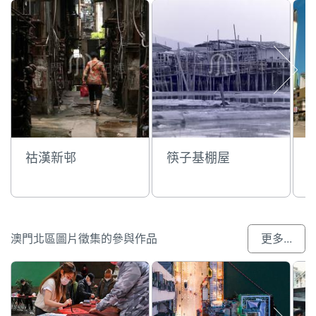
祜漢新邨
筷子基棚屋
澳門北區圖片徵集的參與作品
更多...