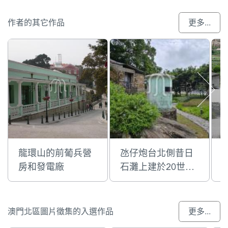
作者的其它作品
更多...
龍環山的前葡兵營
氹仔炮台北側昔日
房和發電廠
石灘上建於20世紀
的圓筒狀碉堡(機槍
堡)
澳門北區圖片徵集的入選作品
更多...