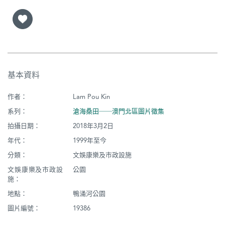
基本資料
作者：
Lam Pou Kin
系列：
滄海桑田──澳門北區圖片徵集
拍攝日期：
2018年3月2日
年代：
1999年至今
分類：
文娛康樂及市政設施
文娛康樂及市政設
公園
施：
地點：
鴨涌河公園
圖片編號：
19386