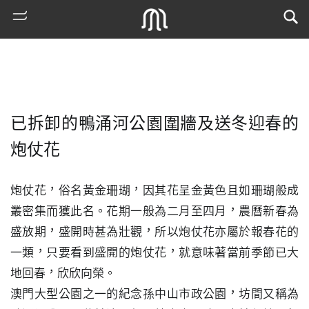
已拆卸的鴨涌河公園圍牆及送冬迎春的
炮仗花
炮仗花，俗名黃金珊瑚，因其花呈金黃色且如珊瑚般成
叢密集而獲此名。花期一般為二月至四月，農曆新春為
熱
門
盛放期，盛開時甚為壯觀，所以炮仗花亦屬於報春花的
搜
一類，只要看到盛開的炮仗花，就意味著當前季節已大
索
地回春，欣欣向榮。

古
澳門大型公園之一的紀念孫中山市政公園，坊間又稱為
地