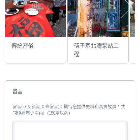
傳統習俗
筷子基北灣泵站工
程
留言
留言( 0 人參與, 0 條留言)：期待您提供史料和真實故事，共
同填補歷史空白!（150字以內）