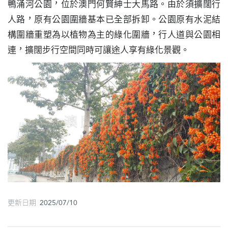
鴨涌河公園，位於澳門何賢紳士大馬路。由於須擴闊行
圖
人路，原有公園圍牆基本已全部拆卸。公園原有水泥結
構圍牆重塑為以植物為主的綠化圍牆，行人道與公園相
媽
閣
連，擴闊步行空間同時可讓途人享有綠化景觀。
寺
廟
巴
士
教
堂
街
市
更新日期 2025/07/10