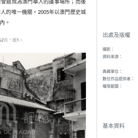
街會館成為澳門華人的議事場所；而後
人的唯一機關。2005年以澳門歷史城
內。
出處及版權
2頁，圖1。
攝影：
資料來源：
典藏單位：
數位作品提供者：
權限範圍：
基本資料