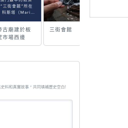
“三街會館”所在
 科斯塔（Maria
Lourdes
rigues
帝古廟建於板
三街會館
關帝古
sta）：《澳門建
堂市場西邊
史》，載《文化雜
第35期，1998
；目前並未見關於
街會館所在地關帝
廟的鼎建時間，不
科斯達所據為何？
世寶：《金石銘刻
澳門史：明清澳門
您提供史料和真實故事，共同填補歷史空白!
宇碑刻鐘銘輯錄研
，第247頁亦
，關帝古廟之鼎建
在雍正末年至乾隆
年。