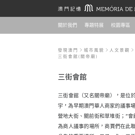
關於我們
專題特展
校園專區
發現澳門
城市風貌
人文景觀
三街會館(關帝廟)
三街會館
三街會館（又名關帝廟），是位
宇，為早期澳門華人商家的議事場
營地大街、關前街和草堆街；“會
為商人議事的場所，商賈們在此