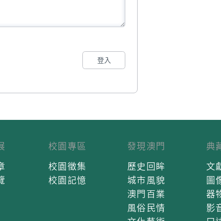
登入
展
校園專區
發現澳門
典
章
校園徵集
歷史回眸
文
覽
校園記憶
城市風貌
圖
澳門百業
器
風俗民情
影