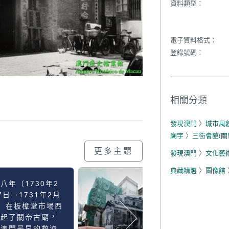
資料類型：
電子資料格式：
登錄號碼：
相關分類
發現澳門
〉
城市風
廟宇
〉
三街會館(關
更多主題
發現澳門
〉
文化藝
典藏精選
〉
圖像館
八年（1730年2
7日－1731年2月
）在板樟堂市場西
建起了關帝古廟，
為澳門最早的救濟