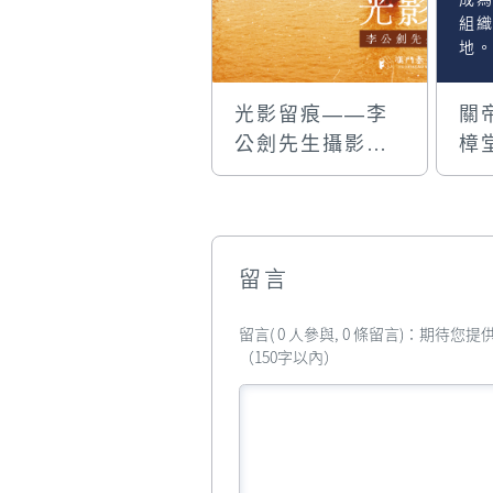
組織
地。
de 
Rod
光影留痕——李
關
Co
公劍先生攝影作
樟
築
誌》
品展
年
三
古
知
留言
譚
的
留言( 0 人參與, 0 條留言)：期待
廟
（150字以內）
究》
稱
應
初