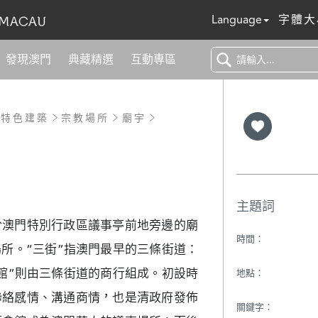
Language
字體大
發現澳門
典藏精選
互動專區
特色建築
宗教場所
廟宇
主題詞
於澳門特別行政區議事亭前地旁邊的廟
時間：
所。“三街”指澳門最早的三條街道：
館”則由三條街道的商行組成。初設時
地點：
聯絡感情、溝通商情，也是清政府發佈
關鍵字：