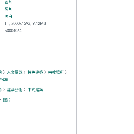
圖片
照片
黑白
TIF, 2000x1593, 9.12MB
p0004064
貌
〉
人文景觀
〉
特色建築
〉
宗教場所
〉
帝廟)
術
〉
建築藝術
〉
中式建築
〉
照片