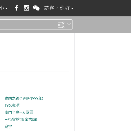
小
訪客，你好
建國之後(1949-1999年)
1960年代
澳門半島--大堂區
三街會館(關帝古廟)
廟宇