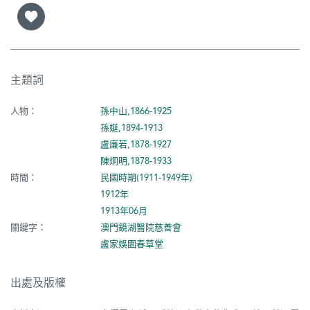
主題詞
人物：
孫中山,1866-1925
孫娫,1894-1913
盧廉若,1878-1927
陳炯明,1878-1933
時間：
民國時期(1911-1949年)
1912年
1913年06月
關鍵字：
澳門鏡湖醫院慈善會
盧家娛園春草堂
出處及版權