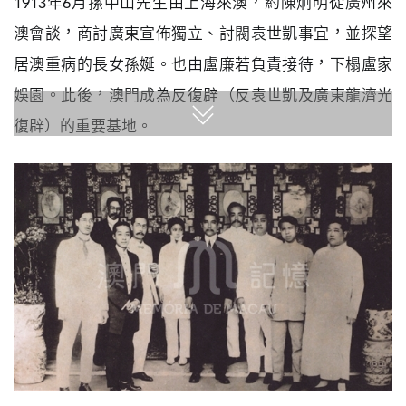
1913年6月孫中山先生由上海來澳，約陳炯明從廣州來
圖
澳會談，商討廣東宣佈獨立、討閥袁世凱事宜，並探望
媽
居澳重病的長女孫娫。也由盧廉若負責接待，下榻盧家
閣
娛園。此後，澳門成為反復辟（反袁世凱及廣東龍濟光
復辟）的重要基地。
寺
廟
巴
士
教
堂
街
市