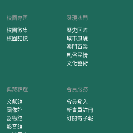
及左展室。中庭擺放了
1872年“鏡湖醫院”石
校園專區
發現澳門
刻、1893年的“旨建
坊”、《倡建鏡湖醫院碑
校園徵集
歷史回眸
記》以及何賢、柯麟、林
校園記憶
城市風貌
炳炎三位已故主席的半身
銅像和各式印章等。右展
澳門百業
室主要是展示鏡湖醫院慈
風俗民情
善會屬下之醫院和學校等
文化藝術
的發展歷程，當中包括了
昔日廟堂式的鏡湖醫院門
樓場景，其數百斤重的大
門為柚木製造，歷史感十
典藏精選
會員服務
足。此外該室還有昔日鏡
湖醫院的醫療設備、
文獻館
會員登入
1923年創辦的鏡湖護理
圖像館
新會員註冊
學院的教學工具和各時期
的珍貴歷史照片，其中
器物館
訂閱電子報
1949年10月10日鏡湖慶
影音館
祝大會照片、慶祝大