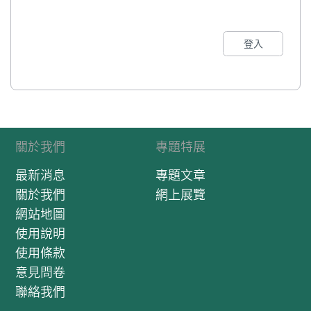
倡建，始建於1989年。
據慈善會所述，該館的設
立是為了誌前賢業績，仰
登入
其善德，繼其善志，弘揚
民族精神。該館原面積約
130平方米，門前有1986
年3月12日所豎立的孫中
山先生銅像一座，其形象
身披醫生長袍，而非平常
所見的中山裝或戎裝，甚
關於我們
專題特展
具特色。此外還有一個鳥
語花香的小型中式花園，
最新消息
專題文章
而主道兩側則嵌刻了醫院
關於我們
網上展覽
的碑誌和一塊刻着光緒十
網站地圖
年“炙光希義”的牌匾。這
使用說明
裡原不作對外開放，後經
擴建，到2001年時始對
使用條款
外開放，改建後比原來面
意見問卷
積大了約4倍之多（531
聯絡我們
平方米），館內可分為3
部分，包括中庭、右展室