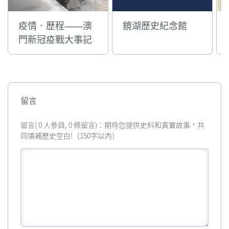
該會只是單純的賑濟貧苦
或捐棺殮葬，後來才逐漸
疫情．歷程——澳
鏡湖歷史紀念館
發展成醫院（只提供中醫
門新冠疫戰大事記
服務）及義學，據《倡建
鏡湖醫院碑記》內所述，
其主要目的是幫助需要救
濟的華人，“在三巴門
外，塵俗不侵，夾以兩大
嶺間，清秀可愛。祖師供
留言
自中央，神聖由斯。默庇
靜齋，整齊左右，疲病借
留言( 0 人參與, 0 條留言)：期待您提供史料和真實故事，共
此僑居。”1892年孫中山
同填補歷史空白!（150字以內）
先生應邀擔任鏡湖醫院的
義務西醫，從此開創了鏡
湖西醫的先河。而在抗日
戰爭時期，鏡湖多有組織
救傷隊和開辦難童教養
所，受惠者眾。鏡湖歷史
紀念館位於連勝街鏡湖醫
院內，由鏡湖醫院慈善會