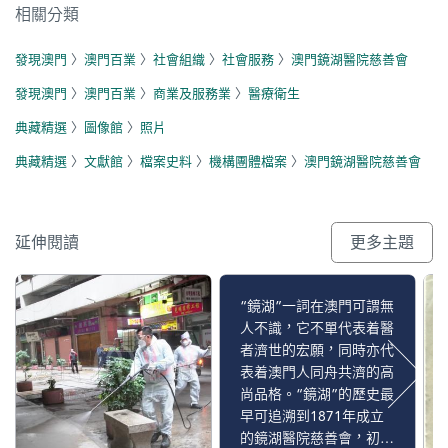
相關分類
發現澳門
〉
澳門百業
〉
社會組織
〉
社會服務
〉
澳門鏡湖醫院慈善會
發現澳門
〉
澳門百業
〉
商業及服務業
〉
醫療衛生
典藏精選
〉
圖像館
〉
照片
典藏精選
〉
文獻館
〉
檔案史料
〉
機構團體檔案
〉
澳門鏡湖醫院慈善會
延伸閱讀
更多主題
“鏡湖”一詞在澳門可謂無
人不識，它不單代表着醫
者濟世的宏願，同時亦代
表着澳門人同舟共濟的高
尚品格。“鏡湖”的歷史最
早可追溯到1871年成立
的鏡湖醫院慈善會，初期