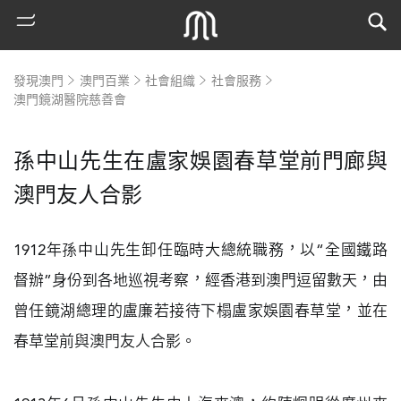
發現澳門
澳門百業
社會組織
社會服務
澳門鏡湖醫院慈善會
孫中山先生在盧家娛園春草堂前門廊與
澳門友人合影
1912年孫中山先生卸任臨時大總統職務，以“全國鐵路
熱
督辦”身份到各地巡視考察，經香港到澳門逗留數天，由
門
曾任鏡湖總理的盧廉若接待下榻盧家娛園春草堂，並在
搜
春草堂前與澳門友人合影。
索
古
地