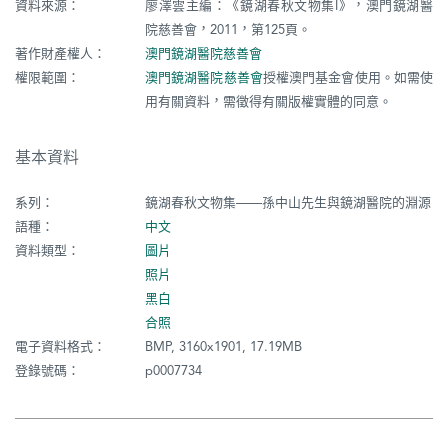
資料來源：
廖澤雲主編：《鏡湖春秋文物集I》，澳門鏡湖醫
院慈善會，2011，第125頁。
著作財產權人：
澳門鏡湖醫院慈善會
權限範圍：
澳門鏡湖醫院慈善會
授權澳門基金會使用。如需使
用有關資料，需徵得有關版權實體的同意。
基本資料
系列：
鏡湖春秋文物集——孫中山先生與鏡湖醫院的淵源
語種：
中文
資料類型：
圖片
照片
黑白
合照
電子資料格式：
BMP, 3160x1901, 17.19MB
登錄號碼：
p0007734