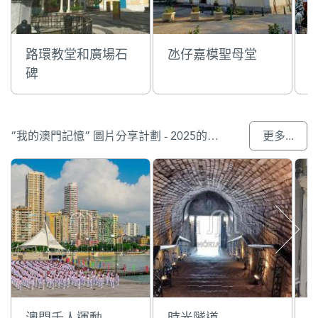
路環教堂和廣場石
氹仔嘉模聖母堂
碑
“我的澳門記憶” 圖片分享計劃 - 2025的入選作品
更多...
澳門千人運動
時光隧道