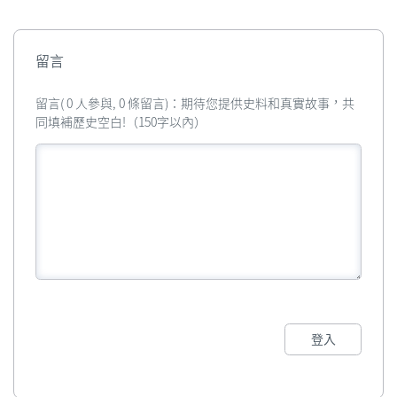
留言
留言( 0 人參與, 0 條留言)：期待您提供史料和真實故事，共
同填補歷史空白!（150字以內）
登入