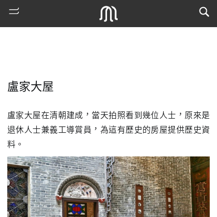
盧家大屋
盧家大屋在清朝建成，當天拍照看到幾位人士，原來是
退休人士兼義工導賞員，為這有歷史的房屋提供歷史資
料。
熱
門
搜
索
古
地