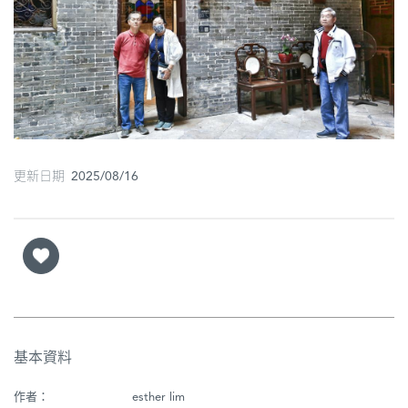
圖
媽
閣
寺
廟
更新日期 2025/08/16
巴
士
教
堂
街
市
基本資料
作者：
esther lim