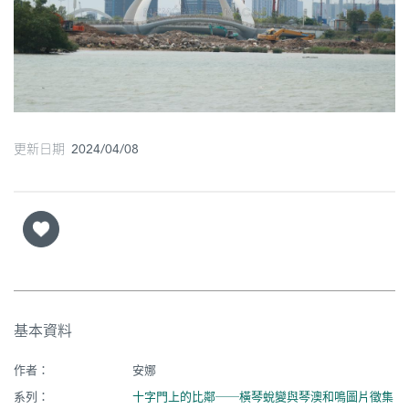
圖
媽
閣
寺
廟
更新日期 2024/04/08
巴
士
教
堂
街
基本資料
市
作者：
安娜
系列：
十字門上的比鄰──橫琴蛻變與琴澳和鳴圖片徵集