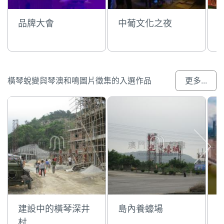
品牌大會
中葡文化之夜
橫琴蛻變與琴澳和鳴圖片徵集的入選作品
更多...
建設中的橫琴深井
島內養蠔場
村