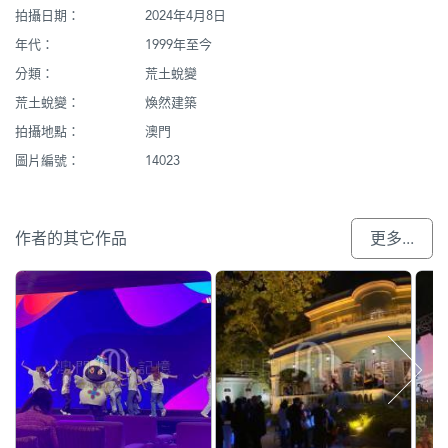
拍攝日期：
2024年4月8日
年代：
1999年至今
分類：
荒土蛻變
荒土蛻變：
煥然建築
拍攝地點：
澳門
圖片編號：
14023
作者的其它作品
更多...