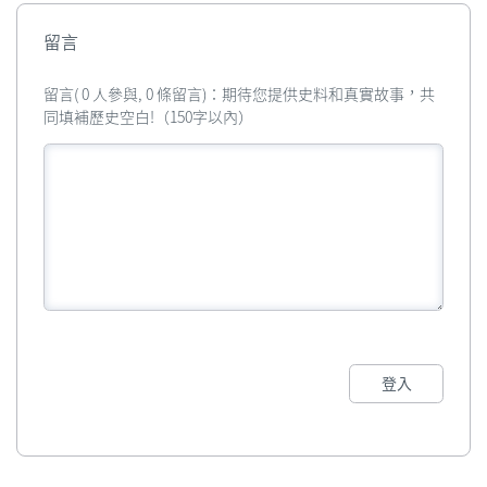
留言
留言( 0 人參與, 0 條留言)：期待您提供史料和真實故事，共
同填補歷史空白!（150字以內）
登入