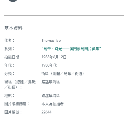
基本資料
作者：
Thomas Iao
系列：
“島聚‧時光──澳門離島圖片徵集”
拍攝日期：
1988年6月12日
年代：
1980年代
分類：
街區（總體／鳥瞰／街道）
街區（總體／鳥瞰
路氹填海區
／街道）：
地點：
路氹填海區
圖片版權歸屬：
本人為拍攝者
圖片編號：
22644