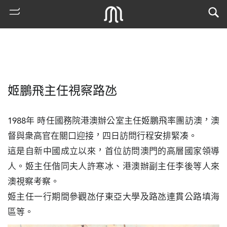
姬鵬飛主任視察路氹
1988年 時任國務院港澳辦公室主任姬鵬飛率團訪澳，澳
督與衆高官在關口迎接，四日訪問行程安排緊凑。

這是自新中國成立以來，首位訪問澳門的高層國家領導
熱
人。姬主任偕同夫人許寒冰、港澳辦副主任李後等人來
門
澳視察考察。

搜
索
姬主任一行期間參觀氹仔東亞大學及路氹連貫公路填海
區等。
古
地