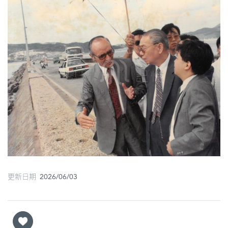
圖
媽
閣
寺
廟
巴
士
教
堂
更新日期 2026/06/03
街
市