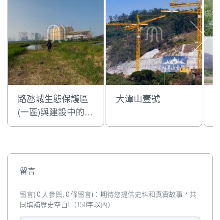
路氹城生態保護區
大潭山壹號
(一區)與建設中的路
氹城大型綜合度假
村項目
留言
留言( 0 人參與, 0 條留言)：期待您提供史料和真實故事，共
同填補歷史空白!（150字以內）