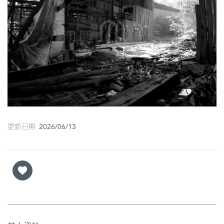
圖
媽
閣
寺
廟
巴
士
更新日期 2026/06/13
教
堂
街
市