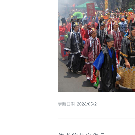
更新日期 2026/05/21