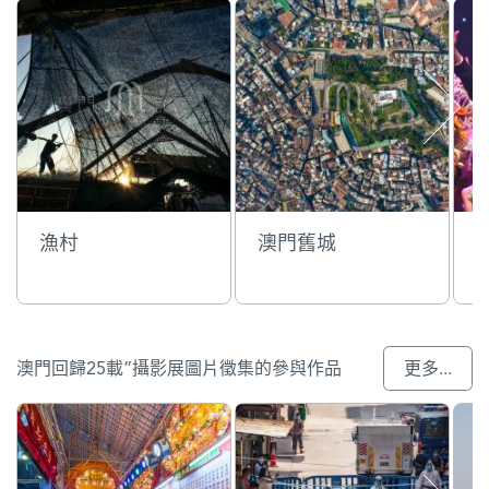
漁村
澳門舊城
澳門回歸25載”攝影展圖片徵集的參與作品
更多...