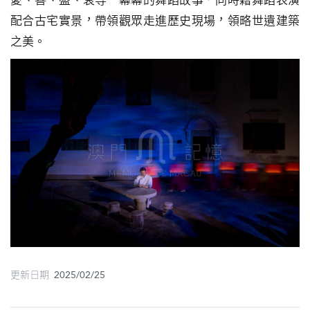
愛、善、盛、衰等一幕幕的舞蹈故事，同時藉舞蹈表演
圖
配合古宅實景，帶領觀眾走進歷史現場，領略世遺建築
之美。
媽
閣
寺
廟
巴
士
教
堂
街
市
更新日期 2025/02/25