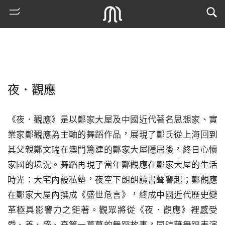
夜．觀應
《夜．觀應》是以鄭家大屋及中國近代著名思想家、實
業家鄭觀應為主軸的舞蹈作品，展現了鄭氏從上海回到
其父親鄭文瑞在澳門籌建的鄭家大屋隱居後，終日心懷
熱
家國的境況。舞蹈再現了當年鄭觀應在鄭家大屋的生活
門
時光：大宅內設私塾，夜空下朗朗讀書聲響起；鄭觀應
搜
索
在鄭家大屋內撰成《盛世危言》，終成中國近代歷史變
革極具影響力之鉅著。觀眾將從《夜．觀應》裡感受
古
地