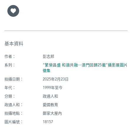
基本資料
作者：
彭志邦
系列：
“繁榮昌盛 和諧共融─澳門回歸25載”攝影展圖片
徵集
拍攝日期：
2025年2月23日
年代：
1999年至今
分類：
政通人和
政通人和：
愛國教育
拍攝地點：
鄭家大屋內
圖片編號：
18157