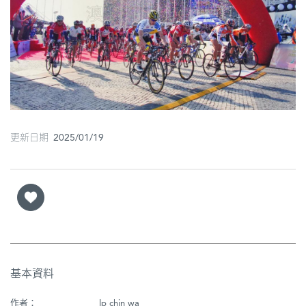
圖
媽
閣
寺
廟
更新日期 2025/01/19
巴
士
教
堂
街
市
基本資料
作者：
Ip chin wa