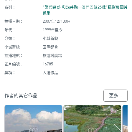
系列：
“繁榮昌盛 和諧共融─澳門回歸25載”攝影展圖片
徵集
拍攝日期：
2007年12月30日
年代：
1999年至今
分類：
小城新貌
小城新貌：
國際都會
拍攝地點：
旅遊塔廣埸
圖片編號：
16785
獎項：
入選作品
作者的其它作品
更多...