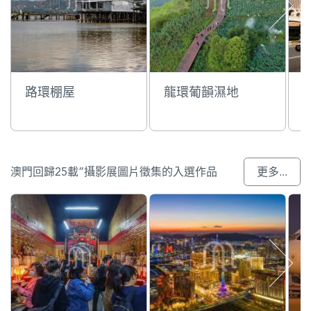
路環棚屋
龍環葡韻濕地
澳門回歸25載”攝影展圖片徵集的入選作品
更多...