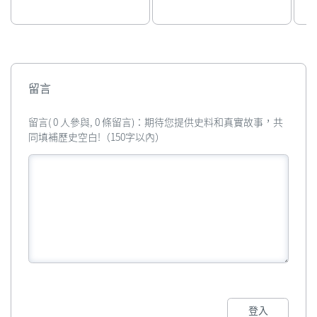
留言
留言( 0 人參與, 0 條留言)：期待您提供史料和真實故事，共
同填補歷史空白!（150字以內）
登入