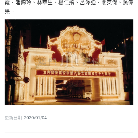
霞、潘錦玲、林華生、楊仁飛、呂澤強、關英傑、吳偉
圖
樂。
媽
閣
寺
廟
巴
士
教
堂
街
市
更新日期 2020/01/04