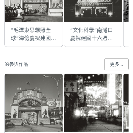
“毛澤東思想照全
“文化科學”南灣口
球”海傍慶祝建國十
慶祝建國十六週年
年
八週年的國慶牌樓
的國慶牌樓
的參與作品
更多...