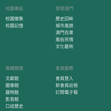
校園專區
發現澳門
校園徵集
歷史回眸
校園記憶
城市風貌
澳門百業
風俗民情
文化藝術
典藏精選
會員服務
文獻館
會員登入
圖像館
新會員註冊
器物館
訂閱電子報
影音館
口述歷史