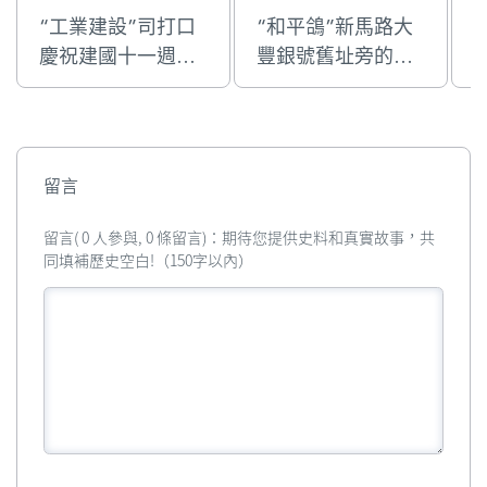
“工業建設”司打口
“和平鴿”新馬路大
慶祝建國十一週年
豐銀號舊址旁的國
的國慶牌樓
慶牌樓
留言
留言( 0 人參與, 0 條留言)：期待您提供史料和真實故事，共
同填補歷史空白!（150字以內）