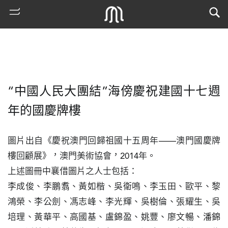
“中國人民大團結”海傍慶祝建國十七週
年的國慶牌樓
圖片出自《慶祝澳門回歸祖國十五周年——澳門國慶牌
樓回顧展》，澳門美術協會，2014年。

熱
門
上述圖冊中襄借圖片之人士包括：

搜
李成俊、李鵬翥、黃如楷、吳衛鳴、李玉田、歐平、黎
索
鴻榮、李公劍、馮志峰、李光輝、吳樹倫、張耀生、吳
古
培理、黃華平、高國基、盧錦盈、姚豐、廖文暢、潘錦
地