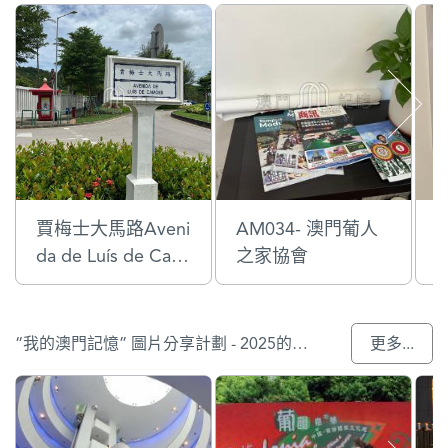
賈梅士大馬路Aveni
AM034- 澳門葡人
da de Luís de Cam
之家協會
館
ões
r
“我的澳門記憶” 圖片分享計劃 - 2025的入選作品
更多...