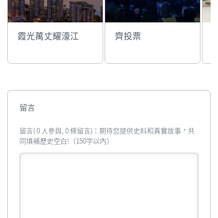
霞光萬丈耀濠江
齊投票
留言
留言( 0 人參與, 0 條留言)：期待您提供史料和真實故事，共
同填補歷史空白!（150字以內）