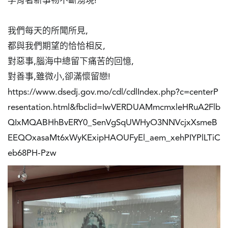
孕育著新事物不斷湧現!

圖
我們每天的所聞所見,

媽
都與我們期望的恰恰相反,

閣
對惡事,腦海中總留下痛苦的回憶,

寺
對善事,雖微小,卻滿懷留戀!

廟
https://www.dsedj.gov.mo/cdl/cdlIndex.php?c=centerP
resentation.html&fbclid=IwVERDUAMmcmxleHRuA2Flb
巴
士
QIxMQABHhBvERY0_SenVgSqUWHyO3NNVcjxXsmeB
EEQOxasaMt6xWyKExipHAOUFyEl_aem_xehPIYPlLTiC
教
eb68PH-Pzw
堂
街
市