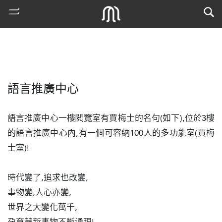
語言推廣中心
語言推廣中心一樓閲覽室有賈梅士的名句(如下),位於3樓
的語言推廣中心內,有一個可容納100人的多功能室(賈梅
士室)!

熱
門
時代變了,追求也改變,

搜
索
事物變,人心亦變,

世界之大變化萬千,

古
地