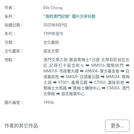
作者：
Ella Chong
系列：
“我的澳門記憶” 圖片分享計劃
拍攝日期：
2025年8月9日
年代：
1999年至今
分類：
文化藝術
文化藝術：
語言文學
地點：
澳門文學之旅 邂逅賈梅士1日遊 文學巨匠就在左
近,記得打卡留念啦☺️ ➡️ MM016-關閘拱門 ➡️
MM018- 市政署大樓 ➡️ AM004- 東方基金會 ➡️ 白
鴿巢前地 ➡️ SM009- 白鴿巢公園 ➡️ MM034- 賈梅
士洞 ➡️ ST001- 嘉模公園 ➡️ CT002- 嘉妹前地 ➡️
賈梅士大馬路 ➡️ 賈梅士購物中心 ➡️ CM003- 澳門
文學館 ➡️ 語言推廣中心
圖片編號：
19936
作者的其它作品
更多...