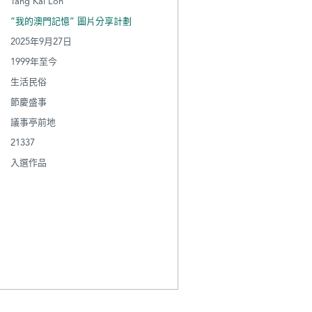
Tang Kai Lon
“我的澳門記憶” 圖片分享計劃
2025年9月27日
1999年至今
生活民俗
節慶盛事
議事亭前地
21337
入選作品