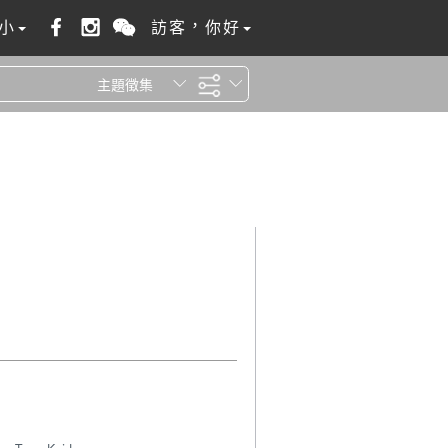
小
訪客，你好
主題徵集
全站