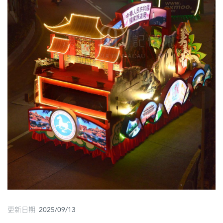
圖
媽
閣
寺
廟
巴
士
教
堂
街
市
更新日期 2025/09/13