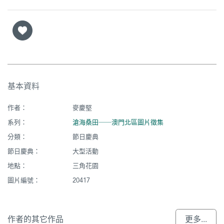
基本資料
作者：
麥慶堅
系列：
滄海桑田──澳門北區圖片徵集
分類：
節日慶典
節日慶典：
大型活動
地點：
三角花園
圖片編號：
20417
作者的其它作品
更多...