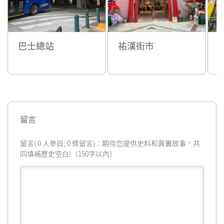
巴士總站
祐漢街市
留言
留言( 0 人參與, 0 條留言)：期待您提供史料和真實故事，共
同填補歷史空白!（150字以內）