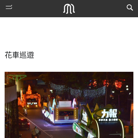
花車巡遊
熱
門
搜
索
古
地