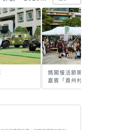
車
媽閣慢活節開幕
軍營開放
嘉賓「貴州村T」