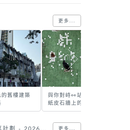
更多...
色的舊樓建築
與你對峙👀站在
已成過去
格
紙皮石牆上的鳥
浦娛樂場
🐦‍⬛
“我的澳門記憶” 圖片分享計劃 - 2026的參與作品
更多...