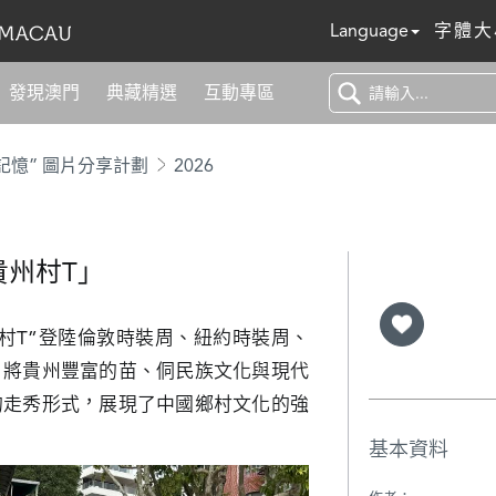
Language
字體大
發現澳門
典藏精選
互動專區
記憶” 圖片分享計劃
2026
貴州村T」
村T”登陸倫敦時裝周、紐約時裝周、
，將貴州豐富的苗、侗民族文化與現代
的走秀形式，展現了中國鄉村文化的強
基本資料