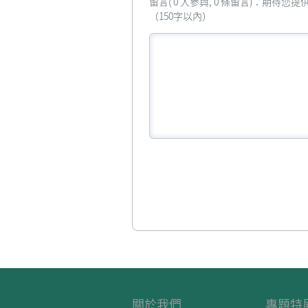
留言( 0 人參與, 0 條留言)：期待
（150字以內）
關於我們
專題特