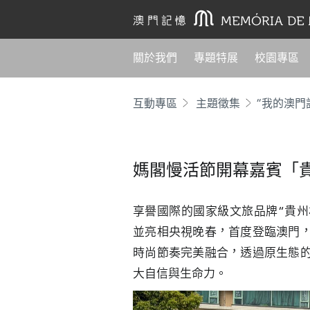
關於我們
專題特展
校園專區
互動專區
主題徵集
“我的澳門
媽閣慢活節開幕嘉賓「
享譽國際的國家級文旅品牌“貴州
並亮相央視晚春，首度登臨澳門
時尚節奏完美融合，透過原生態
大自信與生命力。