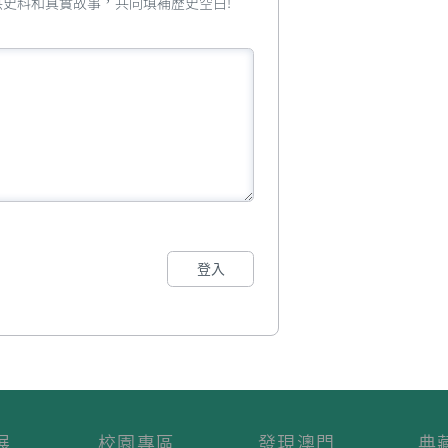
您提供史料和真實故事，共同填補歷史空白!
登入
展
校園專區
發現澳門
典