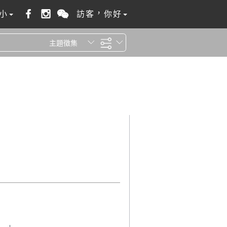
小
訪客，你好
主題徵集
全站