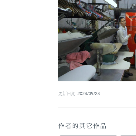
更新日期 2024/09/23
作者的其它作品