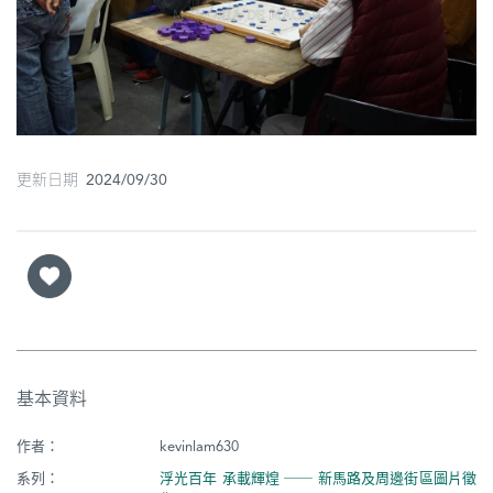
圖
媽
閣
寺
廟
更新日期 2024/09/30
巴
士
教
堂
街
基本資料
市
作者：
kevinlam630
系列：
浮光百年 承載輝煌 ── 新馬路及周邊街區圖片徵