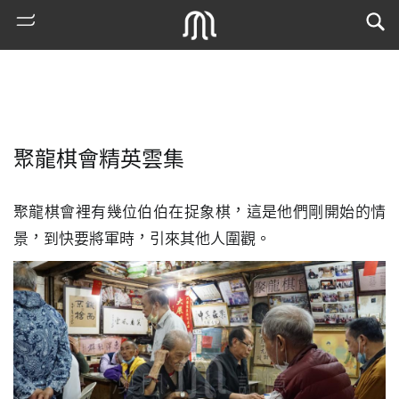
聚龍棋會精英雲集
聚龍棋會裡有幾位伯伯在捉象棋，這是他們剛開始的情
景，到快要將軍時，引來其他人圍觀。
熱
門
搜
索
古
地