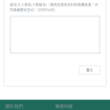
留言( 0 人參與, 0 條留言)：期待您提供史料和真實故事，共
同填補歷史空白!（150字以內）
登入
關於我們
專題特展