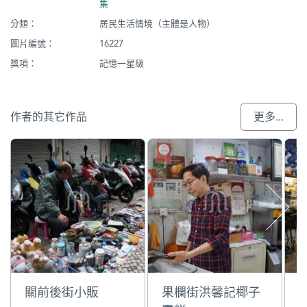
集
分類：
居民生活情境（主體是人物）
圖片編號：
16227
獎項：
記憶一星級
作者的其它作品
更多...
關前後街小販
果欄街洪馨記椰子