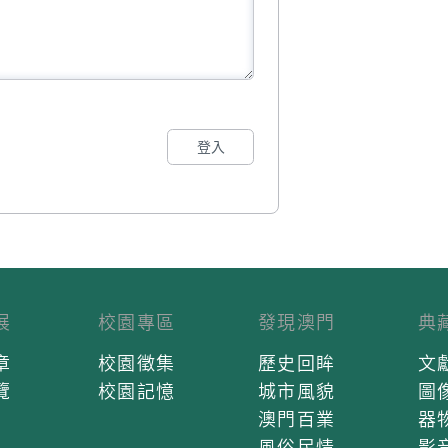
登入
展
校園專區
發現澳門
典
章
校園徵集
歷史回眸
文
覽
校園記憶
城市風貌
圖
澳門百業
器
風俗民情
影