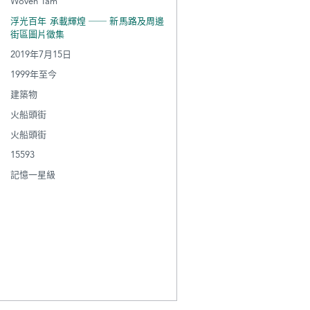
Woven Tam
浮光百年 承載輝煌 ── 新馬路及周邊
街區圖片徵集
2019年7月15日
1999年至今
建築物
火船頭街
火船頭街
15593
記憶一星級