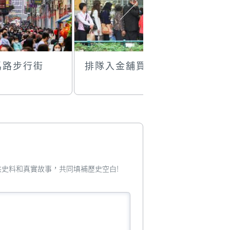
馬路步行街
排隊入金舖買金
舊日情懷
您提供史料和真實故事，共同填補歷史空白!