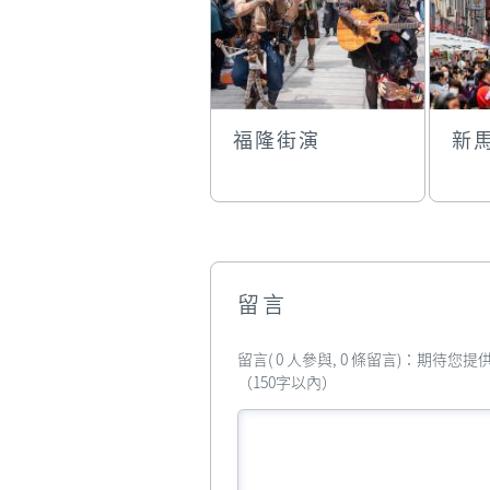
福隆街演
新
留言
留言( 0 人參與, 0 條留言)：期待
（150字以內）