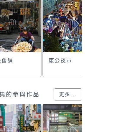
味舊舖
康公夜市
上海理髮
集的參與作品
更多...