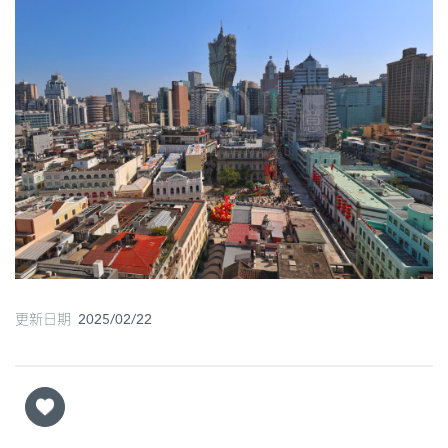
圖
媽
閣
寺
廟
巴
士
教
堂
更新日期 2025/02/22
街
市