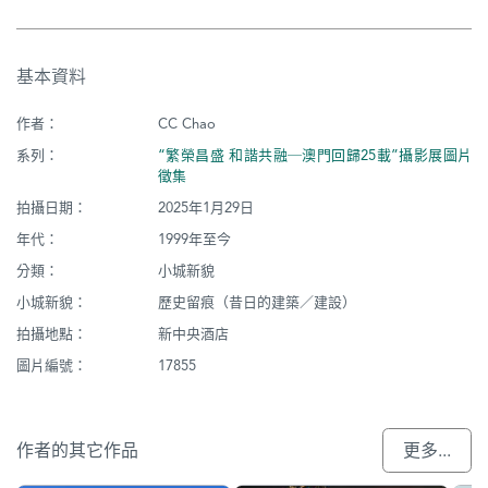
基本資料
作者：
CC Chao
系列：
“繁榮昌盛 和諧共融─澳門回歸25載”攝影展圖片
徵集
拍攝日期：
2025年1月29日
年代：
1999年至今
分類：
小城新貌
小城新貌：
歷史留痕（昔日的建築／建設）
拍攝地點：
新中央酒店
圖片編號：
17855
作者的其它作品
更多...