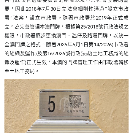
善行政長官選舉委員會的組成以及基於社會發展的需
圖
要，因此2018年7月30日立法會細則性通過“設立市政
署”法案，設立市政署。隨著市政署於2019年正式成
媽
立，為完善管理本澳門牌，根據第25/2018號行政法規之
閣
權限，市政署逐步更換澳門、氹仔及路環門牌，以統一
寺
全澳門牌之格式。隨著2026年6月1日第14/2026(市政署
廟
的組織及運作)及第16/2026號行政法規(土地工務局的組
織及運作)正式生效，本澳的門牌管理工作由市政署轉移
巴
士
至土地工務局。
教
堂
街
市