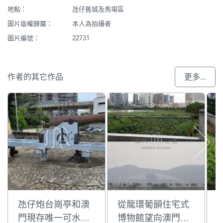
地點：
氹仔舊城及馬場區
圖片版權歸屬：
本人為拍攝者
圖片編號：
22731
作者的其它作品
更多...
氹仔炮台崗亭和澳
從龍環葡韻住宅式
門現存唯一可水平
博物館望向澳門蛋