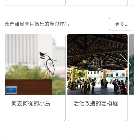
轉動的岸防炮
方向廿多年的景觀
變化
堡
澳門離島圖片徵集的參與作品
更多...
何去何從的小鳥
活化改造的嘉模墟
校