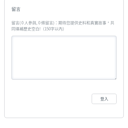
留言
留言( 0 人參與, 0 條留言)：期待您提供史料和真實故事，共
同填補歷史空白!（150字以內）
登入