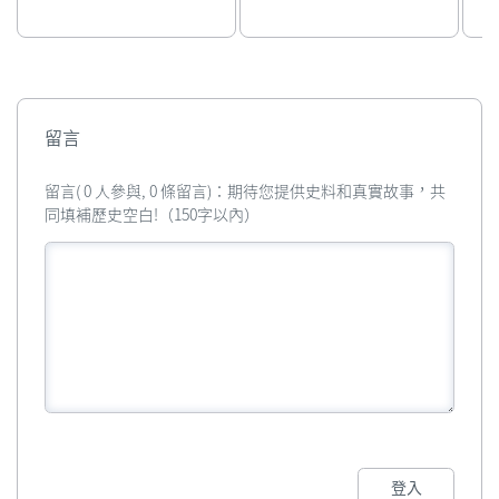
留言
留言( 0 人參與, 0 條留言)：期待您提供史料和真實故事，共
同填補歷史空白!（150字以內）
登入