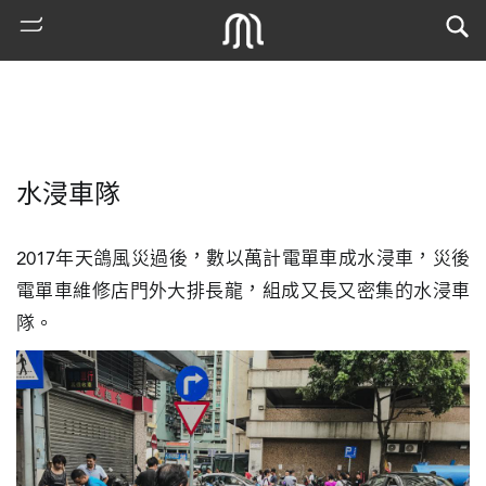
水浸車隊
2017年天鴿風災過後，數以萬計電單車成水浸車，災後
電單車維修店門外大排長龍，組成又長又密集的水浸車
隊。
熱
門
搜
索
古
地