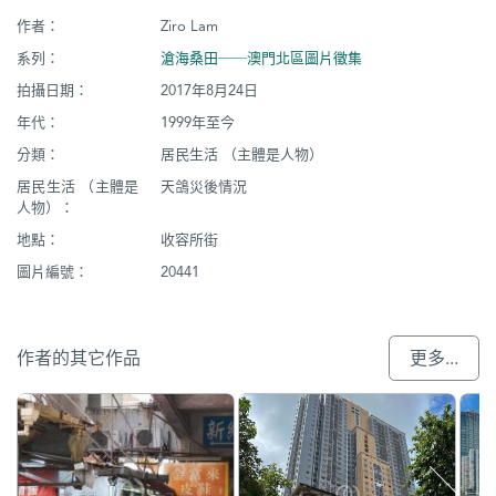
作者：
Ziro Lam
系列：
滄海桑田──澳門北區圖片徵集
拍攝日期：
2017年8月24日
年代：
1999年至今
分類：
居民生活 （主體是人物）
居民生活 （主體是
天鴿災後情況
人物）：
地點：
收容所街
圖片編號：
20441
作者的其它作品
更多...