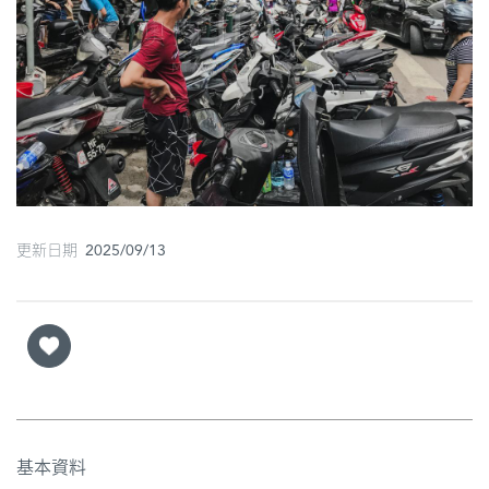
圖
媽
閣
寺
廟
巴
更新日期 2025/09/13
士
教
堂
街
市
基本資料